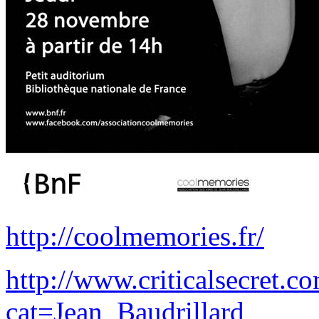
http://coolmemories.fr/
http://www.criticalsecret.
cat=Jean_Baudrillard