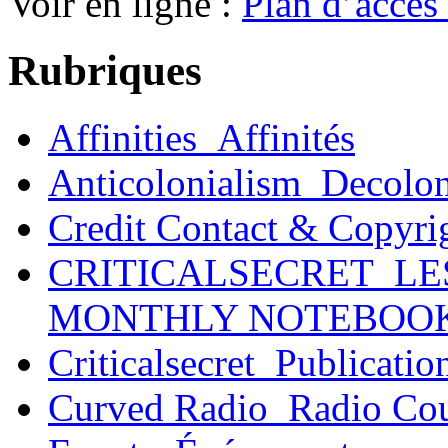
Voir en ligne :
Plan d’accès 
Rubriques
Affinities_Affinités
Anticolonialism_Decolo
Credit Contact & Copyri
CRITICALSECRET_LE
MONTHLY NOTEBOO
Criticalsecret_Publicatio
Curved Radio_Radio Co