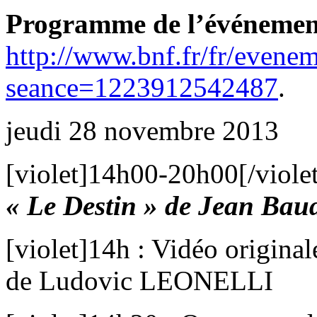
Programme de l’événeme
http://www.bnf.fr/fr/evene
seance=1223912542487
.
jeudi 28 novembre 2013
[violet]14h00-20h00[/violet
« Le Destin » de Jean Baud
[violet]14h : Vidéo original
de Ludovic LEONELLI