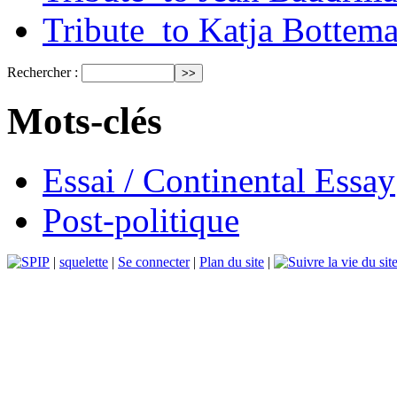
Tribute_to Katja Bottem
Rechercher :
Mots-clés
Essai / Continental Essay
Post-politique
|
squelette
|
Se connecter
|
Plan du site
|