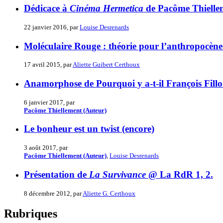
Dédicace à
Cinéma Hermetica
de Pacôme Thielle
22 janvier 2016, par
Louise Desrenards
Moléculaire Rouge : théorie pour l’anthropocène
17 avril 2015, par
Aliette Guibert Certhoux
Anamorphose de Pourquoi y a-t-il François Fillo
6 janvier 2017, par
Pacôme Thiellement (Auteur)
Le bonheur est un twist (encore)
3 août 2017, par
Pacôme Thiellement (Auteur)
,
Louise Desrenards
Présentation de
La Survivance
@ La RdR 1, 2.
8 décembre 2012, par
Aliette G. Certhoux
Rubriques