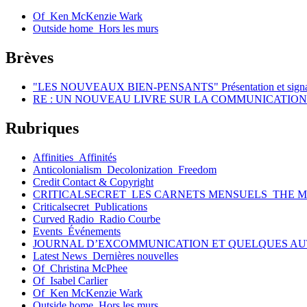
Of_Ken McKenzie Wark
Outside home_Hors les murs
Brèves
"LES NOUVEAUX BIEN-PENSANTS" Présentation et signa
RE : UN NOUVEAU LIVRE SUR LA COMMUNICATION
Rubriques
Affinities_Affinités
Anticolonialism_Decolonization_Freedom
Credit Contact & Copyright
CRITICALSECRET_LES CARNETS MENSUELS_THE 
Criticalsecret_Publications
Curved Radio_Radio Courbe
Events_Événements
JOURNAL D’EXCOMMUNICATION ET QUELQUES AU
Latest News_Dernières nouvelles
Of_Christina McPhee
Of_Isabel Carlier
Of_Ken McKenzie Wark
Outside home_Hors les murs