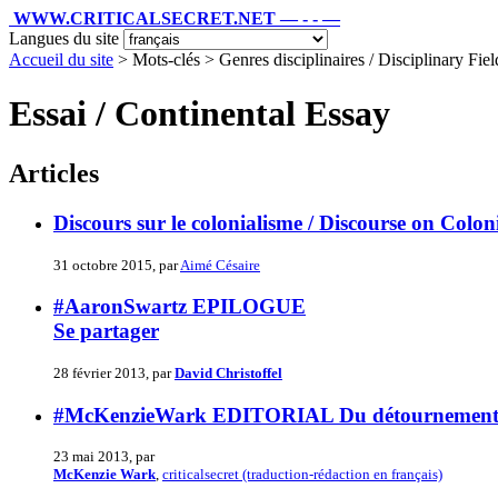
WWW.CRITICALSECRET.NET — - - —
Langues du site
Accueil du site
> Mots-clés > Genres disciplinaires / Disciplinary Fie
Essai / Continental Essay
Articles
Discours sur le colonialisme / Discourse on Colon
31 octobre 2015, par
Aimé Césaire
#AaronSwartz EPILOGUE
Se partager
28 février 2013, par
David Christoffel
#McKenzieWark EDITORIAL Du détournement et 
23 mai 2013, par
McKenzie Wark
,
criticalsecret (traduction-rédaction en français)