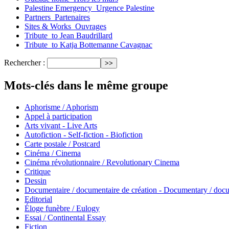
Palestine Emergency_Urgence Palestine
Partners_Partenaires
Sites & Works_Ouvrages
Tribute_to Jean Baudrillard
Tribute_to Katja Bottemanne Cavagnac
Rechercher :
Mots-clés dans le même groupe
Aphorisme / Aphorism
Appel à participation
Arts vivant - Live Arts
Autofiction - Self-fiction - Biofiction
Carte postale / Postcard
Cinéma / Cinema
Cinéma révolutionnaire / Revolutionary Cinema
Critique
Dessin
Documentaire / documentaire de création - Documentary / doc
Editorial
Éloge funèbre / Eulogy
Essai / Continental Essay
Fiction