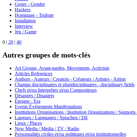
Genre - Gender
Hackers
Hommage - Trubute
Installation
Interview
Jeu / Game
0
|
20
|
40
Autres groupes de mots-clés
Art Groups, Avant-gardes, Movements, Activism
Articles References
Authors - Auteurs / Creators - Créateurs / Artistes - Artists
Champs disciplinaires et pluridisciplinaires - disciplinary fields
Chefs et/ou Interprètes et/ou Compositeurs
Désastres / Disasters
Époque - Era
Events Événements Manifestations
Institutions Organisations / Institution Organizations / Supports
Langues / Languages / Sprachen / Dil
Lieux / Places
New Media / Media / TV / Radio
Personnalités civiles et/ou politiques et/ou institutionnelles