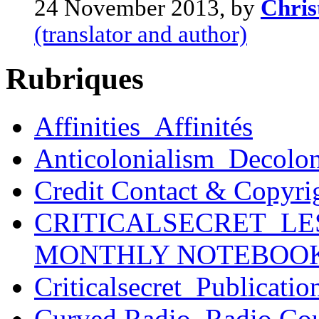
24 November 2013, by
Chri
(translator and author)
Rubriques
Affinities_Affinités
Anticolonialism_Decolo
Credit Contact & Copyri
CRITICALSECRET_LE
MONTHLY NOTEBOO
Criticalsecret_Publicatio
Curved Radio_Radio Co