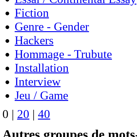
Fiction
Genre - Gender
Hackers
Hommage - Trubute
Installation
Interview
Jeu / Game
0
|
20
|
40
Autres groupes de mots-