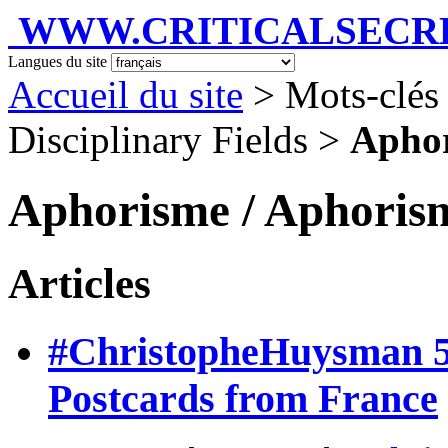
WWW.CRITICALSECRET
Langues du site
Accueil du site
> Mots-clés 
Disciplinary Fields >
Aphor
Aphorisme / Aphoris
Articles
#ChristopheHuysman 5 C
Postcards from France