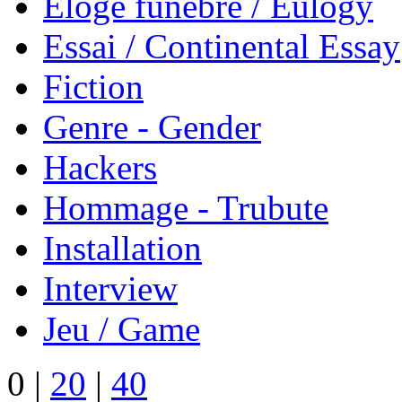
Éloge funèbre / Eulogy
Essai / Continental Essay
Fiction
Genre - Gender
Hackers
Hommage - Trubute
Installation
Interview
Jeu / Game
0
|
20
|
40