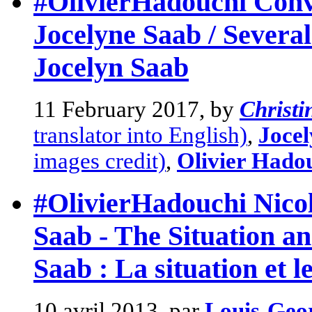
#OlivierHadouchi Conve
Jocelyne Saab / Severa
Jocelyn Saab
11 February 2017, by
Christ
translator into English)
,
Joce
images credit)
,
Olivier Hado
#OlivierHadouchi Nicol
Saab - The Situation a
Saab : La situation et l
10 avril 2013, par
Louis-Geo