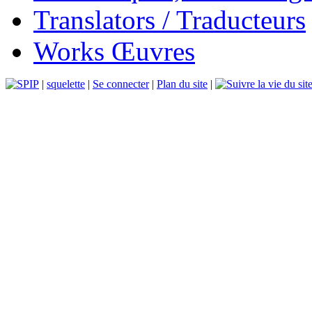
Translators / Traducteurs
Works Œuvres
|
squelette
|
Se connecter
|
Plan du site
|