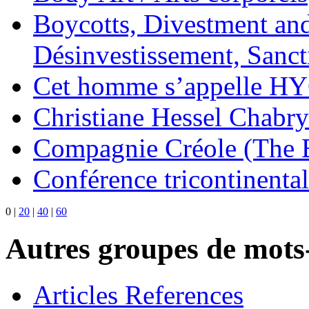
Boycotts, Divestment and
Désinvestissement, Sanc
Cet homme s’appelle H
Christiane Hessel Chabry
Compagnie Créole (The 
Conférence tricontinental
0
|
20
|
40
|
60
Autres groupes de mots-
Articles References