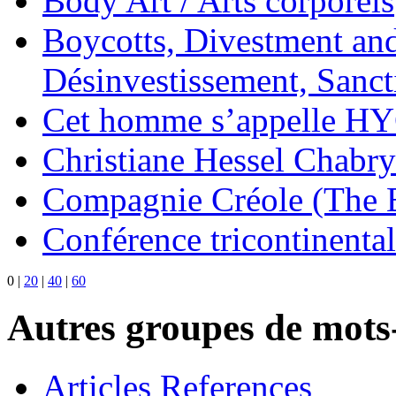
Body Art / Arts corporels
Boycotts, Divestment and
Désinvestissement, Sanc
Cet homme s’appelle H
Christiane Hessel Chabry
Compagnie Créole (The 
Conférence tricontinental
0
|
20
|
40
|
60
Autres groupes de mots-
Articles References