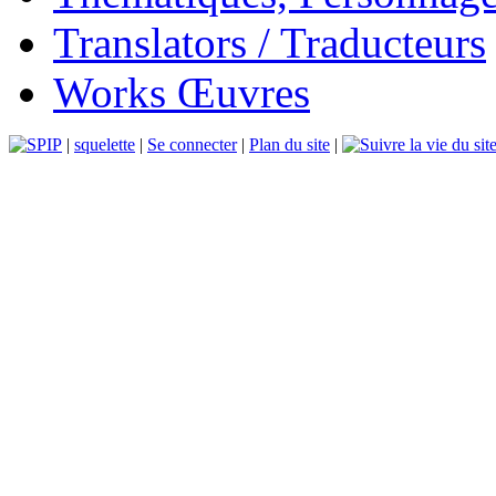
Translators / Traducteurs
Works Œuvres
|
squelette
|
Se connecter
|
Plan du site
|