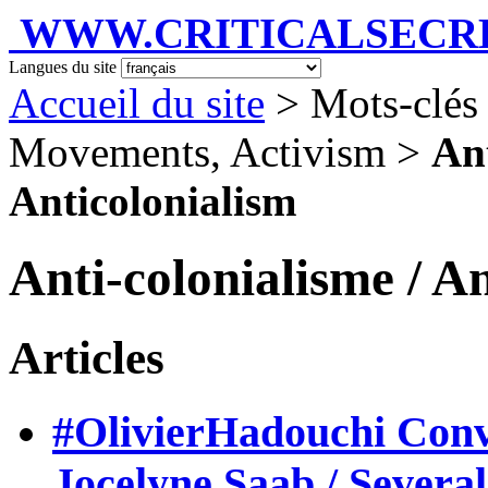
WWW.CRITICALSECRET
Langues du site
Accueil du site
> Mots-clés 
Movements, Activism >
Ant
Anticolonialism
Anti-colonialisme / A
Articles
#OlivierHadouchi Conve
Jocelyne Saab / Severa