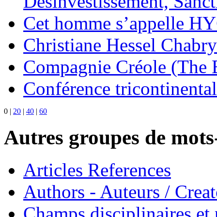
Désinvestissement, Sanc
Cet homme s’appelle H
Christiane Hessel Chabry
Compagnie Créole (The 
Conférence tricontinental
0
|
20
|
40
|
60
Autres groupes de mots-
Articles References
Authors - Auteurs / Creato
Champs disciplinaires et p