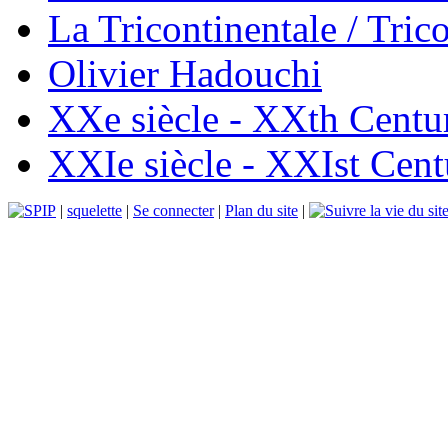
La Tricontinentale / Tric
Olivier Hadouchi
XXe siècle - XXth Centu
XXIe siècle - XXIst Cent
|
squelette
|
Se connecter
|
Plan du site
|