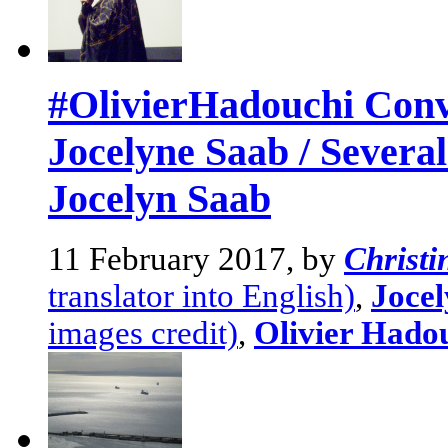
#OlivierHadouchi Conve
Jocelyne Saab / Severa
Jocelyn Saab
11 February 2017, by
Christ
translator into English)
,
Joce
images credit)
,
Olivier Hado