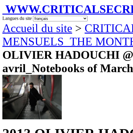
WWW.CRITICALSECRET
Langues du site
Accueil du site
>
CRITICA
MENSUELS_THE MONT
OLIVIER HADOUCHI @ C
avril_Notebooks of March