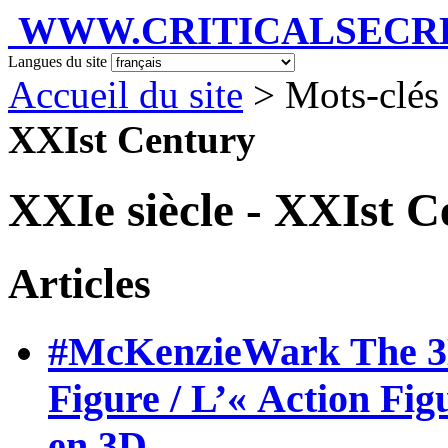
WWW.CRITICALSECRET
Langues du site
Accueil du site
> Mots-clés
XXIst Century
XXIe siècle - XXIst 
Articles
#McKenzieWark The 3D
Figure / L’« Action Fi
en 3D