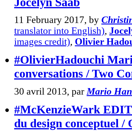
Jocelyn Saab
11 February 2017, by
Christ
translator into English)
,
Joce
images credit)
,
Olivier Hado
#OlivierHadouchi Mari
conversations / Two Co
30 avril 2013, par
Mario Han
#McKenzieWark EDITO
du design conceptuel 