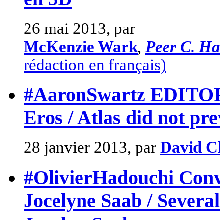
26 mai 2013, par
McKenzie Wark
,
Peer C. H
rédaction en français)
#AaronSwartz EDITORI
Eros / Atlas did not pr
28 janvier 2013, par
David Ch
#OlivierHadouchi Conve
Jocelyne Saab / Severa