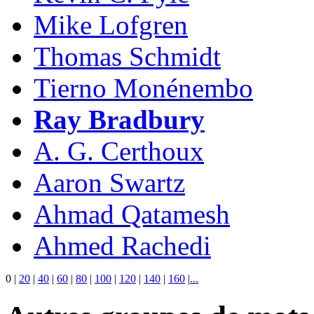
Mike Lofgren
Thomas Schmidt
Tierno Monénembo
Ray Bradbury
A. G. Certhoux
Aaron Swartz
Ahmad Qatamesh
Ahmed Rachedi
0
|
20
|
40
|
60
|
80
|
100
|
120
|
140
|
160
|
...