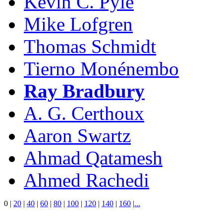
Kevin C. Pyle
Mike Lofgren
Thomas Schmidt
Tierno Monénembo
Ray Bradbury
A. G. Certhoux
Aaron Swartz
Ahmad Qatamesh
Ahmed Rachedi
0
|
20
|
40
|
60
|
80
|
100
|
120
|
140
|
160
|
...