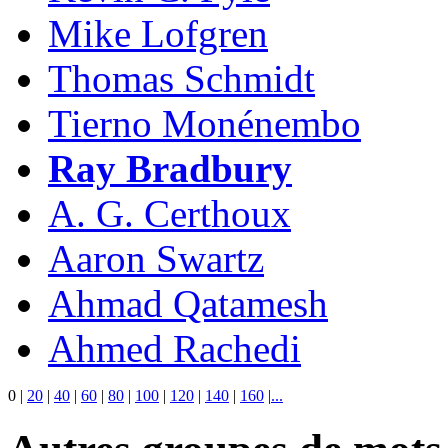
Mike Lofgren
Thomas Schmidt
Tierno Monénembo
Ray Bradbury
A. G. Certhoux
Aaron Swartz
Ahmad Qatamesh
Ahmed Rachedi
0
|
20
|
40
|
60
|
80
|
100
|
120
|
140
|
160
|
...