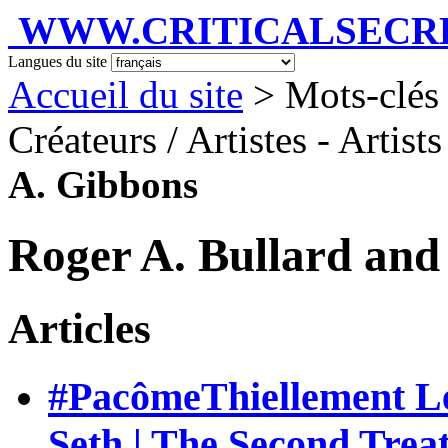
WWW.CRITICALSECRET
Langues du site
Accueil du site
> Mots-clés 
Créateurs / Artistes - Artist
A. Gibbons
Roger A. Bullard and
Articles
#PacômeThiellement Le
Seth | The Second Treat