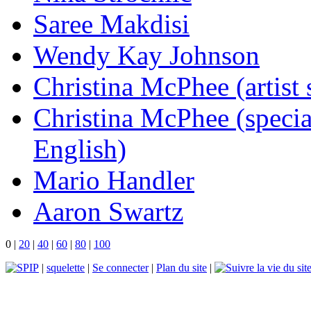
Saree Makdisi
Wendy Kay Johnson
Christina McPhee (artist 
Christina McPhee (special
English)
Mario Handler
Aaron Swartz
0
|
20
|
40
|
60
|
80
|
100
|
squelette
|
Se connecter
|
Plan du site
|