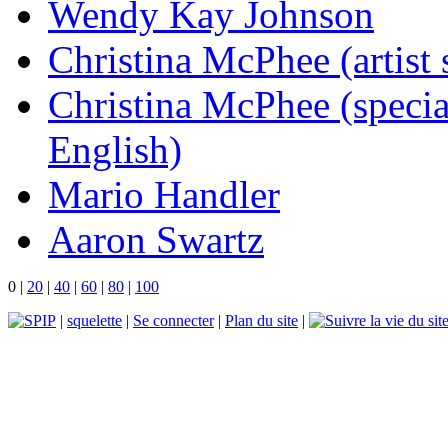
Wendy Kay Johnson
Christina McPhee (artist 
Christina McPhee (special
English)
Mario Handler
Aaron Swartz
0
|
20
|
40
|
60
|
80
|
100
|
squelette
|
Se connecter
|
Plan du site
|