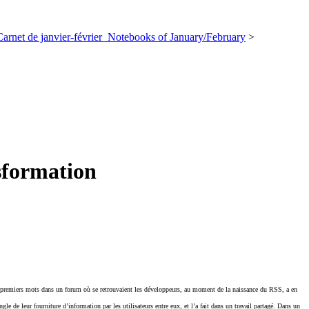
 de janvier-février_Notebooks of January/February
>
sformation
premiers mots dans un forum où se retrouvaient les développeurs, au moment de la naissance du RSS, a en
e de leur fourniture d’information par les utilisateurs entre eux, et l’a fait dans un travail partagé. Dans un