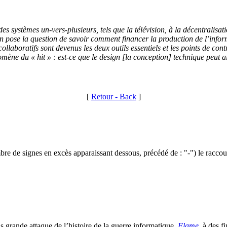
des systèmes un-vers-plusieurs, tels que la télévision, à la décentralisat
 pose la question de savoir comment financer la production de l’infor
ollaboratifs sont devenus les deux outils essentiels et les points de co
mène du « hit » : est-ce que le design [la conception] technique peut a
[
Retour - Back
]
ombre de signes en excès apparaissant dessous, précédé de : "-") le racco
 grande attaque de l’histoire de la guerre informatique,
Flame
, à des f