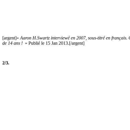
[argent]«
Aaron H.Swartz interviewé en 2007, sous-titré en français. Ce
de 14 ans !
» Publié le 15 Jan 2013.[/argent]
2/3.