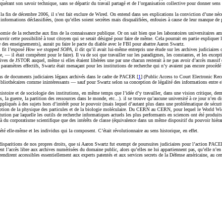
quérant son savoir technique, sans se départir du travail partagé et de l’organisation collective pour donner sens
a fin de décembre 2006, il s’est fait exclure de Wired. On entend dans ses explications la conviction d’une néc
nformations déclassifiées, (non qu’elles soient secrètes mais disqualifiées, enfouies à cause de leur manque de pert
nomie de la recherche aux fins de la connaissance publique. Or on sait bien que les laboratoires universitaires
uvrir cette possibilité à tout citoyen qui se serait désigné pour faire de même. Cela pourrait en partie expliquer
le des enseignements), aurait pu faire le pacte du diable avec le FBI pour abattre Aaron Swartz.
 fit l’exposé
How we stopped SOPA
, il dit qu’il avait lui-même entrepris une étude sur les archives judiciaire
 il était compétent pour le faire). Il va de soi que travailler sur les paradigmes, les constantes, et les excep
de JSTOR auquel, même si elles étaient libérées une par une chacun resterait à ne pas avoir d’accès massif (non 
 paramètres effectifs, Swartz était menaçant pour les institutions de recherche qui n’y avaient pas encore procédé
ns de documents judiciaires légaux archivés dans le cadre de PACER [
1
] (Public Access to Court Electronic Rec
iothécaires comme inintéressants — sauf pour Swartz selon sa conception de légalité des informations entre elle
istoire et de sociologie des institutions, en même temps que l’idée d’y travailler, dans une vision critique, dema
, la guerre, la partition des ressources dans le monde, etc...). il se trouve qu’aucune université à ce jour n’en 
r appliqués à des sujets hors d’intérêt pour le pouvoir (mais lequel d’autant plus dans une problématique de sécur
ption de la physique des particules et de la biologie moléculaire. Du CERN au CERN, pour lequel le World Wid
tution par laquelle les outils de recherche informatiques actuels les plus performants en sciences ont été produi
là du corporatisme scientifique que des intérêts de classe (équivalence dans un même dispositif du pouvoir hiéra
été elle-même et les individus qui la composent. C’était révolutionnaire au sens historique, en effet.
s disparitions de nos propres droits, que si Aaron Swartz fut exempt de poursuites judiciaires pour l’action PA
ccès libre aux archives numérisées du domaine public, alors qu’elles ne lui appartiennent pas, qu’elle n’en est q
s rendirent accessibles essentiellement aux experts patentés et aux services secrets de la Défense américaine, au