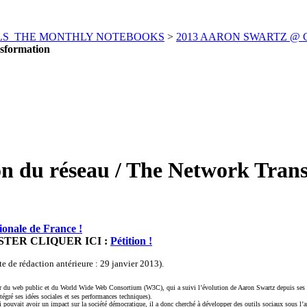
ELS_THE MONTHLY NOTEBOOKS
>
2013 AARON SWARTZ @ Carnet
sformation
n du réseau / The Network Tran
ionale de France !
STER CLIQUER ICI :
Pétition !
e de rédaction antérieure : 29 janvier 2013).
r du web public et du World Wide Web Consortium (W3C), qui a suivi l’évolution de Aaron Swartz depuis ses 
gré ses idées sociales et ses performances techniques).
pouvait avoir un impact sur la société démocratique, il a donc cherché à développer des outils sociaux sous l’angl