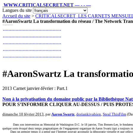
WWW.CRITICALSECRET.NET — - - —
Langues du site
Accueil du site
>
CRITICALSECRET_LES CARNETS MENSU
#AaronSwartz La transformation du réseau / The Network Tran
#AaronSwartz La transformatio
2013 Carnet janvier-février : Part.1
Non à la privatisation du domaine public par la Bibliothèque Nat
POUR S’INFORMER CLIQUER AU-DESSUS / PUIS PROTE
dimanche 10 février 2013
, par
Aaron Swartz
,
doriankivabien
,
Steal ThisFilm
(Dat
Dans son intervention au Memorial de Washington D.C. le 18 janvier, Tim Berners-Lee, le fondateu
quelque sorte évoqué deux temps pragmatiques de l’engagement organique de Aaron Swartz (qui a toujours inté
Dans un premier temps il a pensé que l’Internet pouvait accomplir la démocratie virtuelle et que celle-ci 