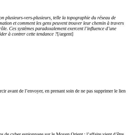
ion plusieurs-vers-plusieurs, telle la topographie du réseau de
mation et comment les gens peuvent trouver leur chemin à travers
ntrôle. Ces systèmes paradoxalement exercent l’influence d’une
ider à contrer cette tendance ?
[/argent]
urcir avant de l’envoyer, en prenant soin de ne pas supprimer le lien
ins de cyber espionnage sur le Moyen Orient ; l’affaire vient d’être