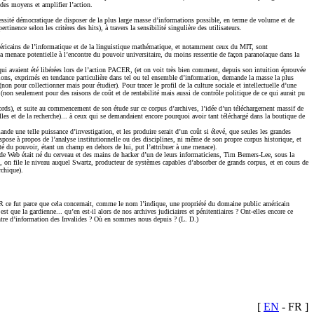
 des moyens et amplifier l’action.
essité démocratique de disposer de la plus large masse d’informations possible, en terme de volume et de
inence selon les critères des hits), à travers la sensibilité singulière des utilisateurs.
 américains de l’informatique et de la linguistique mathématique, et notamment ceux du MIT, sont
 la menace potentielle à l’encontre du pouvoir universitaire, du moins ressentie de façon paranoïaque dans la
s qui avaient été libérées lors de l’action PACER, (et on voit très bien comment, depuis son intuition éprouvée
tions, exprimés en tendance particulière dans tel ou tel ensemble d’information, demande la masse la plus
pour collectionner mais pour étudier). Pour tracer le profil de la culture sociale et intellectuelle d’une
 (non seulement pour des raisons de coût et de rentabilité mais aussi de contrôle politique de ce qui aurait pu
ords), et suite au commencement de son étude sur ce corpus d’archives, l’idée d’un téléchargement massif de
s et de la recherche)... à ceux qui se demandaient encore pourquoi avoir tant téléchargé dans la boutique de
nde une telle puissance d’investigation, et les produire serait d’un coût si élevé, que seules les grandes
dispose à propos de l’analyse institutionnelle ou des disciplines, ni même de son propre corpus historique, et
ité du pouvoir, étant un champ en dehors de lui, put l’attribuer à une menace).
e Web était né du cerveau et des mains de hacker d’un de leurs informaticiens, Tim Berners-Lee, sous la
ts, on file le niveau auquel Swartz, producteur de systèmes capables d’absorber de grands corpus, et en cours de
rchique).
CER ce fut parce que cela concernait, comme le nom l’indique, une propriété du domaine public américain
ue la gardienne... qu’en est-il alors de nos archives judiciaires et pénitentiaires ? Ont-elles encore ce
 centre d’information des Invalides ? Où en sommes nous depuis ? (L. D.)
[
EN
- FR
]