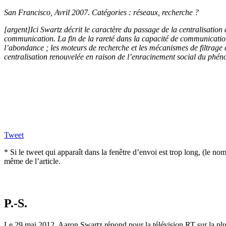
San Francisco, Avril 2007. Catégories : réseaux, recherche ?
[argent]Ici Swartz décrit le caractère du passage de la centralisation 
communication. La fin de la rareté dans la capacité de communication
l’abondance ; les moteurs de recherche et les mécanismes de filtrage c
centralisation renouvelée en raison de l’enracinement social du phéno
Tweet
* Si le tweet qui apparaît dans la fenêtre d’envoi est trop long, (le n
même de l’article.
P.-S.
Le 29 mai 2012, Aaron Swartz répond pour la télévision RT sur la plus