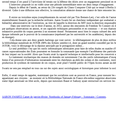
second temps il est passé à l’activisme de terrain sur la défense des droits avec un engagement personnel en re
L’interview proposée ici en vidéo situe une période intermédiaire entre ses deux temps d’engagement.
Depuis le début de l’année, au retour du 23e congrès du Chaos Computer Club qui se tenait à Berlin à l
diversité. Grâce à une diffusion non sélective, la consultation aléatoire donne une chance de faire remonter les i
Il existe un troisième enjeu (complémentaire du second cité par Tim Berners-Lee), c’est celle de l’auto
essentiellement financés par la recherche militaire. Aaron Swartz fut un chercheur indépendant qui souhaitait o
hiérarchie administrative de l’institution, au titre de laquelle la direction du MIT (non la direction responsab
Dans une interview sur le droit d’auteur, en 2012, autour des rencontres de Freedom To Connect où il
par quelques observations en amont, et ses capacités techniques personnelles et en commun — et son charisme, —
exhaustive possible du corpus parvenu à un moment donné. Notamment aussi bien le corpus culturel des archives 
époque informée par le pouvoir de la connaissance (représenté par les universités et les académies), depuis des
en émerger).
Cela donne sens aux deux grands hackings qui vont suivre : le téléchargement de plus de deux millio
la bibliothèque numérisée de JSTOR (98% des fichiers semble-t-il, dont un grand nombre considéré par les bibl
JSTOR, voici le décryptage de la réponse anticipée par le protagoniste même...
Le seul problème c’est que les outils informatiques nécessaires pour faire de telles études en matière d’h
causes supra-nationales des États pourraient en formuler la commande (par exemple l’accélérateur des particules
de leur impact sur la société. Alors que Swartz avait la capacité technique et intellectuelle pour les concevoi
Le traitement stochastique des masses de données est notoirement l’un des outils informatiques d’exce
forme d’un protocole d’information instantanée entre les chercheurs au-delà des océans et des continents, insti
production de systèmes de traitement de ces corpus, avait placé l’intérêt public de l’Open Access autant au-de
Swartz ne sera pas remplacé en tous cas sur des sujets aussi sociologiques et historiques pour informer la soci
Enfin, il serait temps de rappeler, maintenant que les socialistes sont au pouvoir en France, pour mesurer le
appartenant aux citoyens : au moment où la Bibliothèque Nationale de France elle-même supprime abusivement l’a
statut légal autorisant un libre accès, depuis que messieurs Bauer et Sarkozy ayant restructuré ces services le
AARON SWARTZ Carnet de janvier-février_Notebooks of January-February : Sommaire / Contents
.