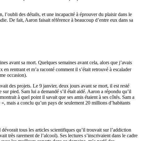
n, l’oubli des détails, et une incapacité à éprouver du plaisir dans le
ie. De fait, Aaron faisait référence à beaucoup d’entre eux dans sa
maines avant sa mort. Quelques semaines avant cela, alors que j’avais
x en rentrant et m’a raconté comment il s’était retrouvé à escalader
ême occasion).
ait des projets. Le 9 janvier, deux jours avant se mort, il est resté
sur pied. Sam lui a demandé s’il était aidé. Aaron a répondu qu’il
ntrait à quel point il savait que ses amis étaient à ses côtés. Sam a
sée », mais a conclu qu’un pays de seulement 20 millions d’habitants
vorait tous les articles scientifiques qu’il trouvait sur l’addiction
it très rarement de l’alcool). Ses lectures s’inscrivaient dans le cadre