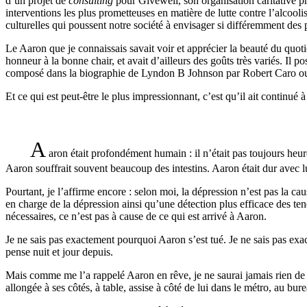
d’un projet de
consulting
pour Givewell, son organisation caritative p
interventions les plus prometteuses en matière de lutte contre l’alcool
culturelles qui poussent notre société à envisager si différemment des
Le Aaron que je connaissais savait voir et apprécier la beauté du quotid
honneur à la bonne chair, et avait d’ailleurs des goûts très variés. Il 
composé dans la biographie de Lyndon B Johnson par Robert Caro ou d
Et ce qui est peut-être le plus impressionnant, c’est qu’il ait continué
A
aron était profondément humain : il n’était pas toujours heureux
Aaron souffrait souvent beaucoup des intestins. Aaron était dur avec l
Pourtant, je l’affirme encore : selon moi, la dépression n’est pas la ca
en charge de la dépression ainsi qu’une détection plus efficace des ten
nécessaires, ce n’est pas à cause de ce qui est arrivé à Aaron.
Je ne sais pas exactement pourquoi Aaron s’est tué. Je ne sais pas exactem
pense nuit et jour depuis.
Mais comme me l’a rappelé Aaron en rêve, je ne saurai jamais rien de 
allongée à ses côtés, à table, assise à côté de lui dans le métro, au bu