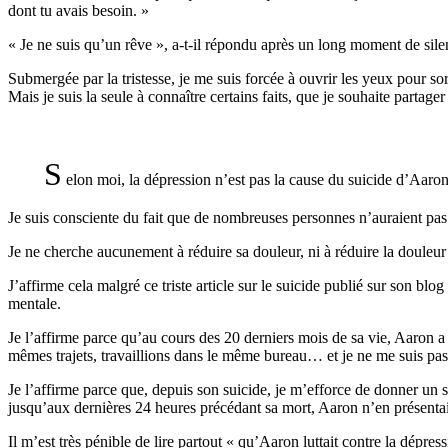
dont tu avais besoin. »
« Je ne suis qu’un rêve », a-t-il répondu après un long moment de silenc
Submergée par la tristesse, je me suis forcée à ouvrir les yeux pour sor
Mais je suis la seule à connaître certains faits, que je souhaite partage
S
elon moi, la dépression n’est pas la cause du suicide d’Aaron
Je suis consciente du fait que de nombreuses personnes n’auraient pa
Je ne cherche aucunement à réduire sa douleur, ni à réduire la douleur
J’affirme cela malgré ce triste article sur le suicide publié sur son blog
mentale.
Je l’affirme parce qu’au cours des 20 derniers mois de sa vie, Aaron 
mêmes trajets, travaillions dans le même bureau… et je ne me suis pas 
Je l’affirme parce que, depuis son suicide, je m’efforce de donner un sen
jusqu’aux dernières 24 heures précédant sa mort, Aaron n’en présenta
Il m’est très pénible de lire partout « qu’Aaron luttait contre la dépr