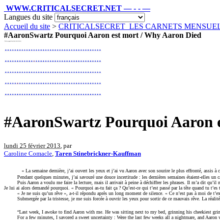
WWW.CRITICALSECRET.NET — - - —
Langues du site
Accueil du site
>
CRITICALSECRET_LES CARNETS MENSU
#AaronSwartz Pourquoi Aaron est mort / Why Aaron Died
#AaronSwartz Pourquoi Aaron e
lundi 25 février 2013
, par
Caroline Comacle
,
Taren Stinebrickner-Kauffman
« La semaine dernière, j’ai ouvert les yeux et j’ai vu Aaron avec son sourire le plus effronté, assis à 
Pendant quelques minutes, j’ai savouré une douce incertitude : les dernières semaines étaient-elles un c
Puis Aaron a voulu me faire la lecture, mais il arrivait à peine à déchiffrer les phrases. Il m’a dit qu’il n
Je lui ai alors demandé pourquoi. « Pourquoi as-tu fait ça ? Qu’est-ce qui t’est passé par la tête quand tu t’e
« Je ne suis qu’un rêve », a-t-il répondu après un long moment de silence. « Ce n’est pas à moi de t’expl
Submergée par la tristesse, je me suis forcée à ouvrir les yeux pour sortir de ce mauvais rêve. La réalité
“Last week, I awoke to find Aaron with me. He was sitting next to my bed, grinning his cheekiest gri
For a few minutes, I savored a sweet uncertainty : Were the last few weeks all a nightmare, and Aaron w