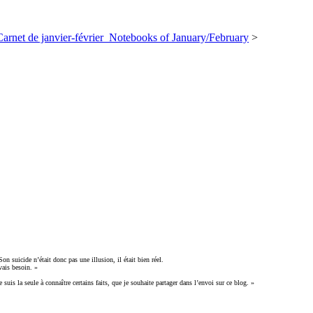
 de janvier-février_Notebooks of January/February
>
Son suicide n’était donc pas une illusion, il était bien réel.
vais besoin. »
suis la seule à connaître certains faits, que je souhaite partager dans l’envoi sur ce blog. »