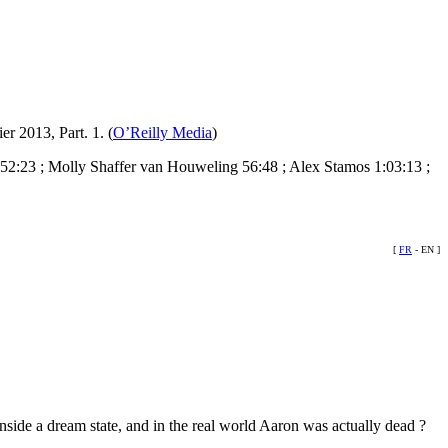
r 2013, Part. 1. (
O’Reilly Media
)
y 52:23 ; Molly Shaffer van Houweling 56:48 ; Alex Stamos 1:03:13 ;
[
FR
- EN
]
nside a dream state, and in the real world Aaron was actually dead ?