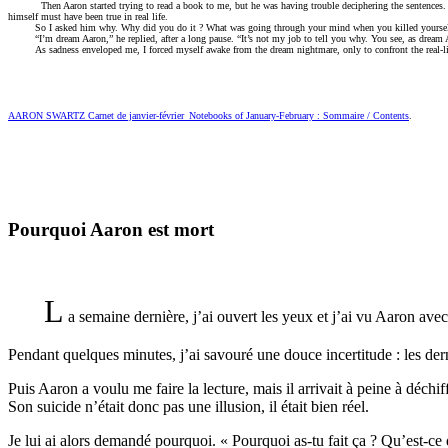
Then Aaron started trying to read a book to me, but he was having trouble deciphering the sentences.
himself must have been true in real life.
So I asked him why. Why did you do it ? What was going through your mind when you killed yourself 
“I’m dream Aaron,” he replied, after a long pause. “It’s not my job to tell you why. You see, as dream 
As sadness enveloped me, I forced myself awake from the dream nightmare, only to confront the real-life
AARON SWARTZ Carnet de janvier-février_Notebooks of January-February : Sommaire / Contents
.
Pourquoi Aaron est mort
L
a semaine dernière, j’ai ouvert les yeux et j’ai vu Aaron avec s
Pendant quelques minutes, j’ai savouré une douce incertitude : les dern
Puis Aaron a voulu me faire la lecture, mais il arrivait à peine à déchiff
Son suicide n’était donc pas une illusion, il était bien réel.
Je lui ai alors demandé pourquoi. « Pourquoi as-tu fait ça ? Qu’est-ce q