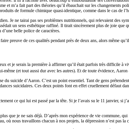
référée. Il m’a raconté avec beaucoup d’enthousiasme ses conversations
isme et m’a fait part des théories qu’il ébauchait sur les changements po
 produits de formule chimique quasi-identique, comme dans le cas de l’h
ien. Je ne tairai pas ses problèmes nutritionnels, qui relevaient des sympt
possédait un sens esthétique raffiné. Il tirait sincèrement plus de joie qu
’une belle police de caractères.
 à faire preuve de ces qualités pendant près de deux ans, alors même qu’il
 et je serais la première à affirmer qu’il était parfois très difficile à vi
ui-même (et tout aussi dur avec les autres). Et de toute évidence, Aaron
use du suicide d’Aaron. C’est un point essentiel. Tant de gens prétendent
dances suicidaires. Ces deux points font en effet cruellement défaut dans
ent ce qui lui est passé par la tête. Si je l’avais su le 11 janvier, si j’av
plus que je ne sais déjà. D’après mon expérience de vie commune, qui m’
reau, où nous travaillons chacun à nos projets, la dépression n’est pas la