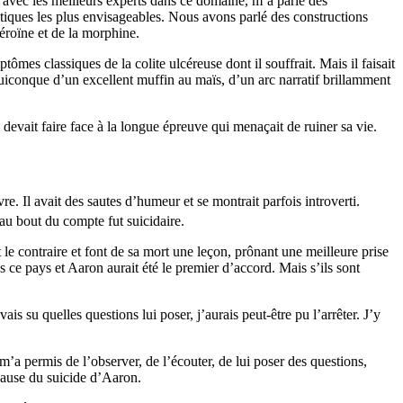
 avec les meilleurs experts dans ce domaine, m’a parlé des
litiques les plus envisageables. Nous avons parlé des constructions
éroïne et de la morphine.
ômes classiques de la colite ulcéreuse dont il souffrait. Mais il faisait
e quiconque d’un excellent muffin au maïs, d’un arc narratif brillamment
 devait faire face à la longue épreuve qui menaçait de ruiner sa vie.
vre. Il avait des sautes d’humeur et se montrait parfois introverti.
 au bout du compte fut suicidaire.
 le contraire et font de sa mort une leçon, prônant une meilleure prise
 ce pays et Aaron aurait été le premier d’accord. Mais s’ils sont
ais su quelles questions lui poser, j’aurais peut-être pu l’arrêter. J’y
a permis de l’observer, de l’écouter, de lui poser des questions,
 cause du suicide d’Aaron.