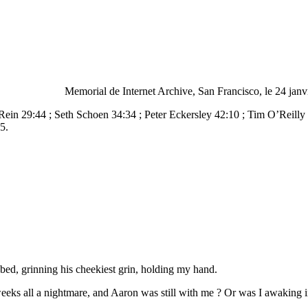
Memorial de Internet Archive, San Francisco, le 24 janvie
Rein 29:44 ; Seth Schoen 34:34 ; Peter Eckersley 42:10 ; Tim O’Reill
5.
bed, grinning his cheekiest grin, holding my hand.
weeks all a nightmare, and Aaron was still with me ? Or was I awaking i