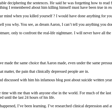
uble deciphering the sentences. He said he was forgetting how to read 
hing I remembered about him killing himself must have been true in real
 mind when you killed yourself ? I would have done anything for you. 
 tell you why. You see, as dream Aaron, I can’t tell you anything you d
re, only to confront the real-life nightmare. I will never have all the
ave made the same choice that Aaron made, even under the same pressur
at matter, the pain that clinically depressed people are in.
ead and discussed with him his infamous blog post about suicide written y
re time with me than with anyone else in the world. For much of the last
ntil the last 24 hours of his life.
t happened, I’ve been learning. I’ve researched clinical depression and as