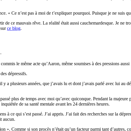
e. « Ce n’est pas à moi de t’expliquer pourquoi. Puisque je ne suis que l
tir de ce mauvais rêve. La réalité était aussi cauchemardesque. Je ne tro
r sur
ce blog
.
.
s commis le même acte qu’Aaron, même soumises à des pressions aussi in
 des dépressifs.
 il y a plusieurs années, que j’avais lu et dont j’avais parlé avec lui au d
a passé plus de temps avec moi qu’avec quiconque. Pendant la majeure pa
inquiétée de sa santé mentale avant les 24 dernières heures.
s à ce qui s’est passé. J’ai appris. J’ai fait des recherches sur la dépres
it aucun.
ession ». Comme si son procès n’était qu’un facteur parmi tant d’autres, c