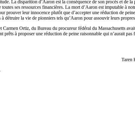
titude. La disparition d’Aaron est la conséquence de son procès et de la 
e toutes ses ressources financières. La mort d’Aaron est imputable à notr
 pour prouver leur innocence plutôt que d’accepter une réduction de peine
s à détruire la vie de pionniers tels qu’Aaron pour assouvir leurs propre
n et Carmen Ortiz, du Bureau du procureur fédéral du Massachusetts avai
t prêts à proposer une réduction de peine raisonnable qui n’aurait pas fa
Taren 
.