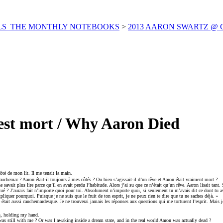
ELS_THE MONTHLY NOTEBOOKS
>
2013 AARON SWARTZ @ Carnet
st mort / Why Aaron Died
côté de mon lit. Il me tenait la main.
auchemar ? Aaron était-il toujours à mes côtés ? Ou bien s’agissait-il d’un rêve et Aaron était vraiment mort ?
e savait plus lire parce qu’il en avait perdu l’habitude. Alors j’ai su que ce n’était qu’un rêve. Aaron lisait tant. 
s tué ? J’aurais fait n’importe quoi pour toi. Absolument n’importe quoi, si seulement tu m’avais dit ce dont tu a
iquer pourquoi. Puisque je ne suis que le fruit de ton esprit, je ne peux rien te dire que tu ne saches déjà. »
 était aussi cauchemardesque. Je ne trouverai jamais les réponses aux questions qui me torturent l’esprit. Mais je 
n, holding my hand.
as still with me ? Or was I awaking inside a dream state, and in the real world Aaron was actually dead ?