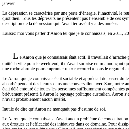
janvier.
La dépression se caractérise par une perte d’énergie, l’inactivité, le re
quotidien. Tous les dépressifs ne présentent pas l’ensemble de ces sy
description de la dépression qui l’avait terrassé il y a des années.
Laissez-moi vous parler d’Aaron tel que je le connaissais, en 2011, 2
L
e Aaron que je connaissais était actif. Il travaillait d’arrac
quitté la ville pour le week-end, il m’avait surprise en m’annonçant qu
une roche abrupte pour emprunter un « raccourci » sous le regard d’au
Le Aaron que je connaissais était sociable et appréciait de passer du tem
absorbé pendant des heures dans une conversation avec Sam, notre ami 
était déjà entouré de toutes les personnes suffisamment compétentes po
brièvement présenté à Aaron le paysage politique australien. Aaron s’es
n’avait probablement aucun intérêt.
Inutile de dire qu’Aaron ne manquait pas d’estime de soi.
Le Aaron que je connaissais n’avait aucun problème de concentration et s
aux drogues et l’efficacité des initiatives dans ce domaine. Pour dissi