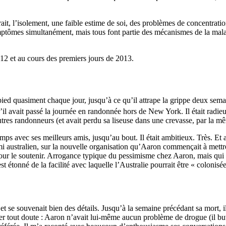
trait, l’isolement, une faible estime de soi, des problèmes de concentratio
mptômes simultanément, mais tous font partie des mécanismes de la malad
012 et au cours des premiers jours de 2013.
he-pied quasiment chaque jour, jusqu’à ce qu’il attrape la grippe deux se
’il avait passé la journée en randonnée hors de New York. Il était radieu
tres randonneurs (et avait perdu sa liseuse dans une crevasse, par la m
ps avec ses meilleurs amis, jusqu’au bout. Il était ambitieux. Très. Et av
australien, sur la nouvelle organisation qu’Aaron commençait à mettre 
ur le soutenir. Arrogance typique du pessimisme chez Aaron, mais qui mo
t étonné de la facilité avec laquelle l’Australie pourrait être « coloni
e souvenait bien des détails. Jusqu’à la semaine précédant sa mort, il dé
per tout doute : Aaron n’avait lui-même aucun problème de drogue (il buva