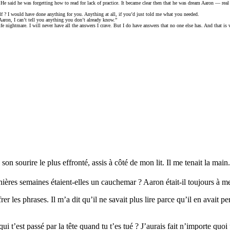
 He said he was forgetting how to read for lack of practice. It became clear then that he was dream Aaron — re
? I would have done anything for you. Anything at all, if you’d just told me what you needed.
Aaron, I can’t tell you anything you don’t already know.”
 nightmare. I will never have all the answers I crave. But I do have answers that no one else has. And that is 
on sourire le plus effronté, assis à côté de mon lit. Il me tenait la main.
ières semaines étaient-elles un cauchemar ? Aaron était-il toujours à me
rer les phrases. Il m’a dit qu’il ne savait plus lire parce qu’il en avait pe
ui t’est passé par la tête quand tu t’es tué ? J’aurais fait n’importe qu