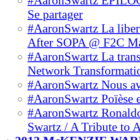
#AaronSwartz EPIL
Se partager
#AaronSwartz La libert
After SOPA @ F2C M
#AaronSwartz La trans
Network Transformati
#AaronSwartz Nous avon
#AaronSwartz Poïèse et
#AaronSwartz Ronaldo
Swartz / A Tribute to