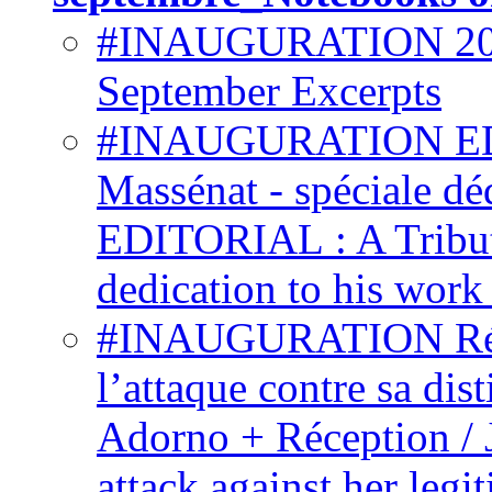
#INAUGURATION 2012 
September Excerpts
#INAUGURATION EDI
Massénat - spéciale dé
EDITORIAL : A Tribute
dedication to his wor
#INAUGURATION Répon
l’attaque contre sa dis
Adorno + Réception / J
attack against her le