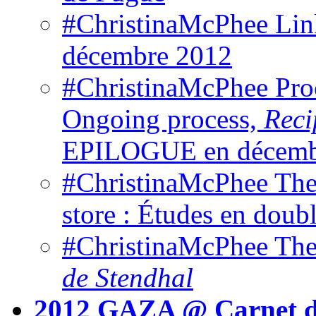
#ChristinaMcPhee Link
décembre 2012
#ChristinaMcPhee Pro
Ongoing process,
Reci
EPILOGUE en décemb
#ChristinaMcPhee Them
store : Études en doub
#ChristinaMcPhee T
de Stendhal
2012 GAZA @ Carnet d