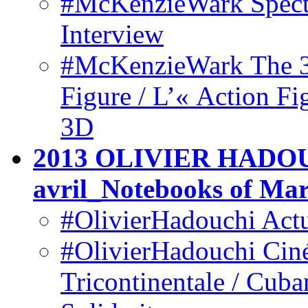
#McKenzieWark Spectac
Interview
#McKenzieWark The 3
Figure / L’« Action F
3D
2013 OLIVIER HADOUC
avril_Notebooks of Mar
#OlivierHadouchi Actua
#OlivierHadouchi Ciné
Tricontinentale / Cub