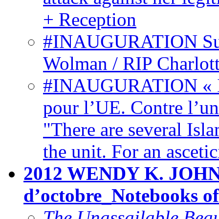
+ Reception
#INAUGURATION Sur la
Wolman / RIP Charlot
#INAUGURATION « Il y 
pour l’UE. Contre l’un
"There are several Isl
the unit. For an asceti
2012 WENDY K. JOHN
d’octobre_Notebooks o
The Unassailable Beau