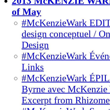
2013 McKENZIE WARK 
of May
#McKenzieWark EDIT
design conceptuel / O
Design
#McKenzieWark Événem
Links
#McKenzieWark ÉPILO
Byrne avec McKenzie W
Excerpt from Rhizome