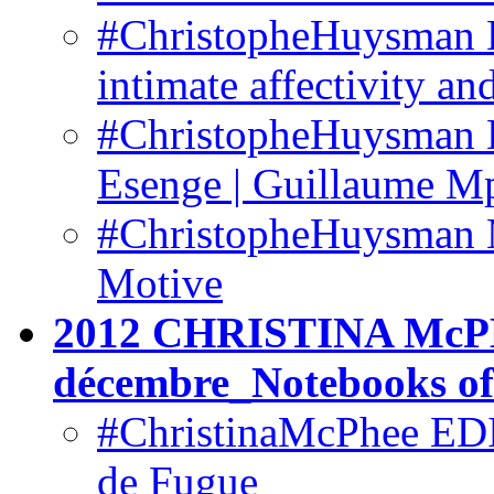
#ChristopheHuysman Le
intimate affectivity an
#ChristopheHuysman L
Esenge | Guillaume M
#ChristopheHuysman M
Motive
2012 CHRISTINA McP
décembre_Notebooks o
#ChristinaMcPhee EDI
de Fugue