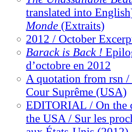
translated into English
Monde
(Extraits)
2012 / October Excerpt
Barack is Back !
Epilo
d’octobre en 2012
A quotation from rsn / 
Cour Suprême (USA)
EDITORIAL / On the co
the USA / Sur les proch
aux États-Unis (2012)