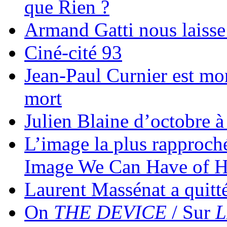
que Rien ?
Armand Gatti nous laisse 
Ciné-cité 93
Jean-Paul Curnier est mor
mort
Julien Blaine d’octobre 
L’image la plus rapproch
Image We Can Have of H
Laurent Massénat a quitt
On
THE DEVICE
/ Sur
L