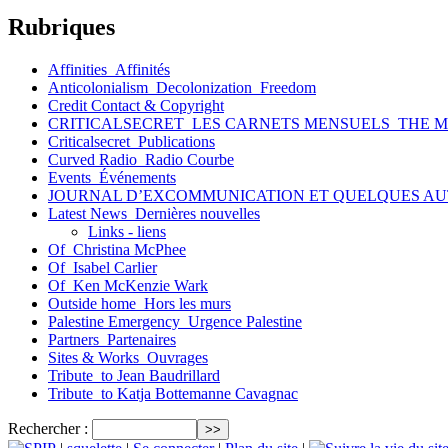
Rubriques
Affinities_Affinités
Anticolonialism_Decolonization_Freedom
Credit Contact & Copyright
CRITICALSECRET_LES CARNETS MENSUELS_THE 
Criticalsecret_Publications
Curved Radio_Radio Courbe
Events_Événements
JOURNAL D’EXCOMMUNICATION ET QUELQUES AU
Latest News_Dernières nouvelles
Links - liens
Of_Christina McPhee
Of_Isabel Carlier
Of_Ken McKenzie Wark
Outside home_Hors les murs
Palestine Emergency_Urgence Palestine
Partners_Partenaires
Sites & Works_Ouvrages
Tribute_to Jean Baudrillard
Tribute_to Katja Bottemanne Cavagnac
Rechercher :