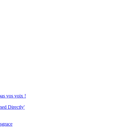
pas vos voix !
ed Directly'
isgrace