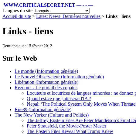
WWW.CRITICALSECRET.NET — - - —
Langues du site
Accueil du site
>
Latest News_Dernières nouvelles
>
Links - liens
Links - liens
Dernier ajout : 15 février 2012.
Sur le Web
Le monde (Information générale)
Le Nouvel Observateur (Information générale)
Libération (Information générale)
Rezo.net - Le portail des copains
Locuteurs et locutrices de langues minorées : ne donnez 
Quand est-ce que j'utiliserai l'IA ?
Nepal: ‘The Political System Only Moves When Threaten
Rue89 (Information générale)
The New Yorker (Culture and Politics)
The Jeffrey Epstein Files Are Peter Mandelson’s Final D
Peter Strausfeld, the Movie-Poster Master
The Epstein Files Reveal What Trump Knew