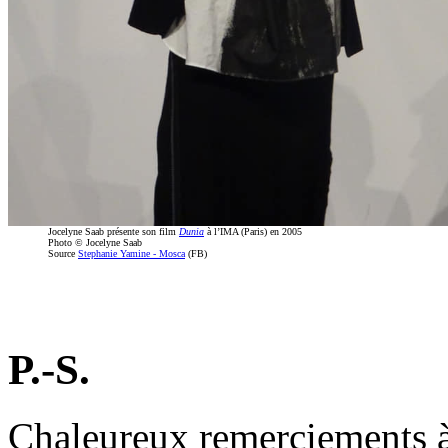
Jocelyne Saab présente son film
Dunia
à l’IMA (Paris) en 2005
Photo © Jocelyne Saab
Source
Stephanie Yamine - Mosca
(FB)
P.-S.
Chaleureux remerciements à