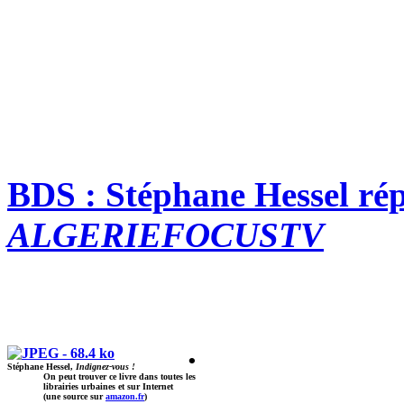
BDS : Stéphane Hessel répo
ALGERIEFOCUSTV
.
Stéphane Hessel,
Indignez-vous !
On peut trouver ce livre dans toutes les
librairies urbaines et sur Internet
(une source sur
amazon.fr
)