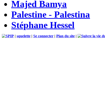
Majed Bamya
Palestine - Palestina
Stéphane Hessel
|
squelette
|
Se connecter
|
Plan du site
|