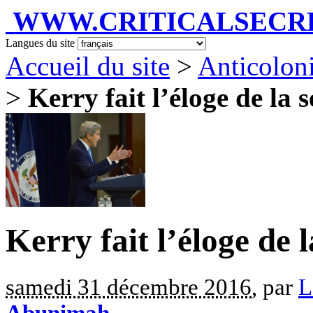
WWW.CRITICALSECRET
Langues du site
Accueil du site
>
Anticolon
>
Kerry fait l’éloge de la 
Kerry fait l’éloge de 
samedi 31 décembre 2016
, par
L
Abunimah