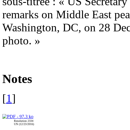
sous-titrée : « US Secretary
remarks on Middle East peac
Washington, DC, on 28 Dec
photo. »
Notes
[
1
]
Resolution 2334
UN (12/23/2016)