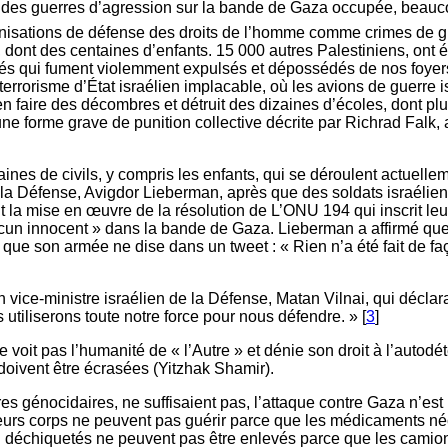
randes guerres d’agression sur la bande de Gaza occupée, beau
sations de défense des droits de l’homme comme crimes de guer
s, dont des centaines d’enfants. 15 000 autres Palestiniens, ont 
s qui fument violemment expulsés et dépossédés de nos foyers p
rrorisme d’État israélien implacable, où les avions de guerre i
ur en faire des décombres et détruit des dizaines d’écoles, dont
une forme grave de punition collective décrite par Richrad Falk,
nes de civils, y compris les enfants, qui se déroulent actuelleme
e la Défense, Avigdor Lieberman, après que des soldats israélien
 la mise en œuvre de la résolution de L’ONU 194 qui inscrit leur 
ucun innocent » dans la bande de Gaza. Lieberman a affirmé que 
 que son armée ne dise dans un tweet : « Rien n’a été fait de faç
 vice-ministre israélien de la Défense, Matan Vilnai, qui déclara 
tiliserons toute notre force pour nous défendre. » [
3
]
 voit pas l’humanité de « l’Autre » et dénie son droit à l’autodé
doivent être écrasées (Yitzhak Shamir).
s génocidaires, ne suffisaient pas, l’attaque contre Gaza n’est
eurs corps ne peuvent pas guérir parce que les médicaments né
on déchiquetés ne peuvent pas être enlevés parce que les camion