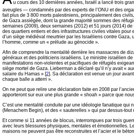
u cours des 10 dernières années, Israël a lancé trois g
aveugles — condamnés par des experts de l’ONU et des organi
fait plus de 3 800 morts palestiniens, principalement des civil
de Gaza assiégée, dont la grande majorité sommes des réfugié
semaines (2009), deux semaines (2012) et 51 jours (2014) de te
des quartiers entiers et des infrastructures civiles vitales po
d’un siège médiéval meurtrier par les Israéliens contre Gaza, 
l’homme, comme un « prélude au génocide ».
Afin de comprendre la mentalité derrière les massacres de dizai
généraux et des politiciens israéliens. Le ministre israélien d
manifestations non-violentes et pacifiques de réfugiés exigeant
siège mortel de Gaza. Lieberman a déclaré qu’il n’y avait « a
salaire du Hamas » [
2
]. Sa déclaration est venue un jour avant
chaque balle a atterri ».
On ne peut que relire une déclaration faite en 2008 par l’ancien
apporteront sur eux une plus grande « shoah » parce que nous u
C’est une mentalité conduite par une idéologie fanatique qui ne
(Menachem Begin), et des « sauterelles » qui par dessus-tout 
Et comme si 11 années de blocus, interrompues par trois guerre
avec leurs blessures physiques, mentales et émotionnelles. L
maisons ne peuvent pas être reconstruites et l’acier et le bét