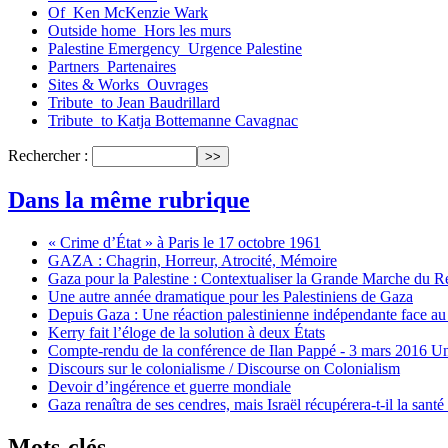
Of_Ken McKenzie Wark
Outside home_Hors les murs
Palestine Emergency_Urgence Palestine
Partners_Partenaires
Sites & Works_Ouvrages
Tribute_to Jean Baudrillard
Tribute_to Katja Bottemanne Cavagnac
Rechercher :
Dans la même rubrique
« Crime d’État » à Paris le 17 octobre 1961
GAZA : Chagrin, Horreur, Atrocité, Mémoire
Gaza pour la Palestine : Contextualiser la Grande Marche du R
Une autre année dramatique pour les Palestiniens de Gaza
Depuis Gaza : Une réaction palestinienne indépendante face au
Kerry fait l’éloge de la solution à deux États
Compte-rendu de la conférence de Ilan Pappé - 3 mars 2016 
Discours sur le colonialisme / Discourse on Colonialism
Devoir d’ingérence et guerre mondiale
Gaza renaîtra de ses cendres, mais Israël récupérera-t-il la santé
Mots-clés