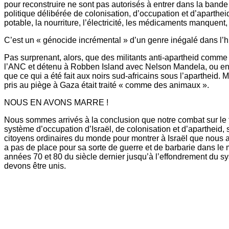
pour reconstruire ne sont pas autorisés à entrer dans la band
politique délibérée de colonisation, d’occupation et d’aparthei
potable, la nourriture, l’électricité, les médicaments manquent,
C’est un « génocide incrémental » d’un genre inégalé dans l’h
Pas surprenant, alors, que des militants anti-apartheid comm
l’ANC et détenu à Robben Island avec Nelson Mandela, ou enco
que ce qui a été fait aux noirs sud-africains sous l’apartheid.
pris au piège à Gaza était traité « comme des animaux ».
NOUS EN AVONS MARRE !
Nous sommes arrivés à la conclusion que notre combat sur le 
système d’occupation d’Israël, de colonisation et d’aparthei
citoyens ordinaires du monde pour montrer à Israël que nous avon
a pas de place pour sa sorte de guerre et de barbarie dans le 
années 70 et 80 du siècle dernier jusqu’à l’effondrement du sy
devons être unis.