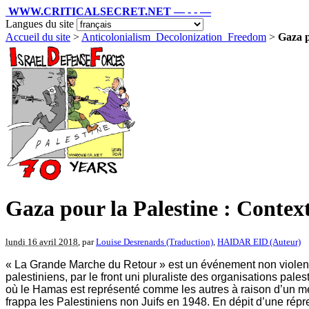
WWW.CRITICALSECRET.NET — - - —
Langues du site
Accueil du site
>
Anticolonialism_Decolonization_Freedom
>
Gaza p
Gaza pour la Palestine : Conte
lundi 16 avril 2018
, par
Louise Desrenards (Traduction)
,
HAIDAR EID (Auteur)
« La Grande Marche du Retour » est un événement non violent or
palestiniens, par le front uni pluraliste des organisations pal
où le Hamas est représenté comme les autres à raison d’un m
frappa les Palestiniens non Juifs en 1948. En dépit d’une répress