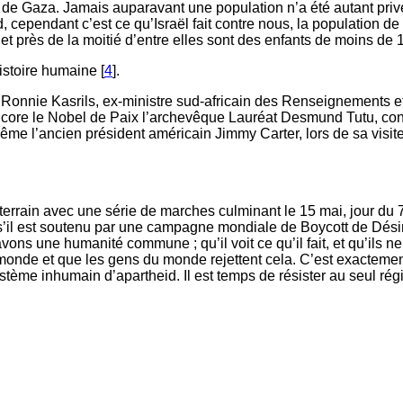
e de Gaza. Jamais auparavant une population n’a été autant pri
d, cependant c’est ce qu’Israël fait contre nous, la population d
 et près de la moitié d’entre elles sont des enfants de moins de 
istoire humaine [
4
].
e Ronnie Kasrils, ex-ministre sud-africain des Renseignements 
re le Nobel de Paix l’archevêque Lauréat Desmund Tutu, consid
 Même l’ancien président américain Jimmy Carter, lors de sa visi
terrain avec une série de marches culminant le 15 mai, jour du
d, s’il est soutenu par une campagne mondiale de Boycott de Dé
s une humanité commune ; qu’il voit ce qu’il fait, et qu’ils ne l
monde et que les gens du monde rejettent cela. C’est exactement
stème inhumain d’apartheid. Il est temps de résister au seul ré