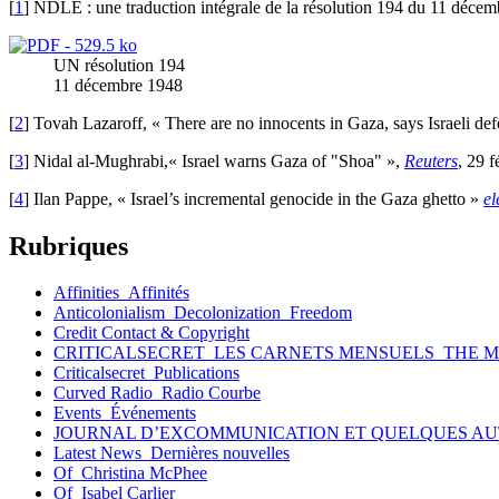
[
1
] NDLE : une traduction intégrale de la résolution 194 du 11 décem
UN résolution 194
11 décembre 1948
[
2
] Tovah Lazaroff, « There are no innocents in Gaza, says Israeli de
[
3
] Nidal al-Mughrabi,« Israel warns Gaza of "Shoa" »,
Reuters
, 29 f
[
4
] Ilan Pappe, « Israel’s incremental genocide in the Gaza ghetto »
el
Rubriques
Affinities_Affinités
Anticolonialism_Decolonization_Freedom
Credit Contact & Copyright
CRITICALSECRET_LES CARNETS MENSUELS_THE 
Criticalsecret_Publications
Curved Radio_Radio Courbe
Events_Événements
JOURNAL D’EXCOMMUNICATION ET QUELQUES AU
Latest News_Dernières nouvelles
Of_Christina McPhee
Of_Isabel Carlier