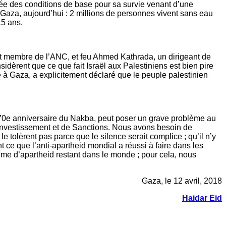
vée des conditions de base pour sa survie venant d’une
e Gaza, aujourd’hui : 2 millions de personnes vivent sans eau
15 ans.
et membre de l’ANC, et feu Ahmed Kathrada, un dirigeant de
èrent que ce que fait Israël aux Palestiniens est bien pire
te à Gaza, a explicitement déclaré que le peuple palestinien
 70e anniversaire du Nakba, peut poser un grave problème au
sinvestissement et de Sanctions. Nous avons besoin de
e tolèrent pas parce que le silence serait complice ; qu’il n’y
 ce que l’anti-apartheid mondial a réussi à faire dans les
gime d’apartheid restant dans le monde ; pour cela, nous
Gaza, le 12 avril, 2018
Haidar Eid