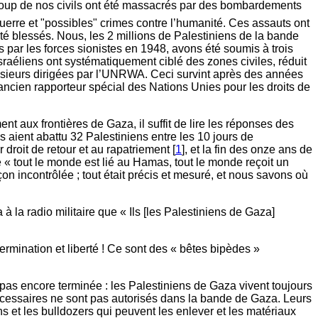
coup de nos civils ont été massacrés par des bombardements
re et "possibles" crimes contre l’humanité. Ces assauts ont
été blessés. Nous, les 2 millions de Palestiniens de la bande
ar les forces sionistes en 1948, avons été soumis à trois
sraéliens ont systématiquement ciblé des zones civiles, réduit
 plusieurs dirigées par l’UNRWA. Ceci survint après des années
 ancien rapporteur spécial des Nations Unies pour les droits de
nt aux frontières de Gaza, il suffit de lire les réponses des
s aient abattu 32 Palestiniens entre les 10 jours de
droit de retour et au rapatriement [
1
], et la fin des onze ans de
« tout le monde est lié au Hamas, tout le monde reçoit un
on incontrôlée ; tout était précis et mesuré, et nous savons où
à la radio militaire que « Ils [les Palestiniens de Gaza]
termination et liberté ! Ce sont des « bêtes bipèdes »
 pas encore terminée : les Palestiniens de Gaza vivent toujours
cessaires ne sont pas autorisés dans la bande de Gaza. Leurs
s et les bulldozers qui peuvent les enlever et les matériaux