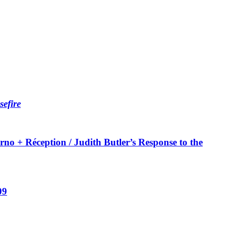
sefire
no + Réception / Judith Butler’s Response to the
09