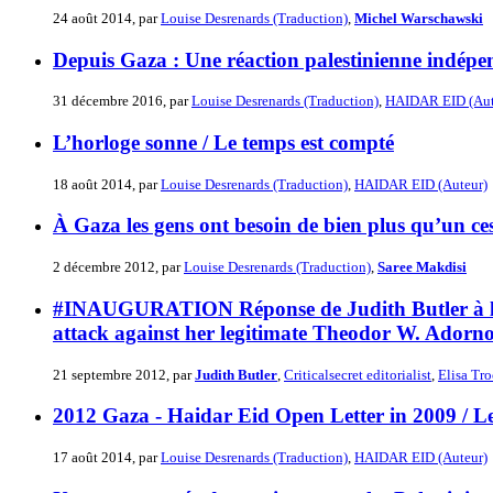
24 août 2014, par
Louise Desrenards (Traduction)
,
Michel Warschawski
Depuis Gaza : Une réaction palestinienne indépe
31 décembre 2016, par
Louise Desrenards (Traduction)
,
HAIDAR EID (Aut
L’horloge sonne / Le temps est compté
18 août 2014, par
Louise Desrenards (Traduction)
,
HAIDAR EID (Auteur)
À Gaza les gens ont besoin de bien plus qu’un ces
2 décembre 2012, par
Louise Desrenards (Traduction)
,
Saree Makdisi
#INAUGURATION Réponse de Judith Butler à l’atta
attack against her legitimate Theodor W. Adorn
21 septembre 2012, par
Judith Butler
,
Criticalsecret editorialist
,
Elisa Tr
2012 Gaza - Haidar Eid Open Letter in 2009 / L
17 août 2014, par
Louise Desrenards (Traduction)
,
HAIDAR EID (Auteur)