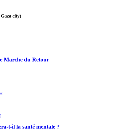
 Gaza city)
)
nde Marche du Retour
r)
)
ra-t-il la santé mentale ?