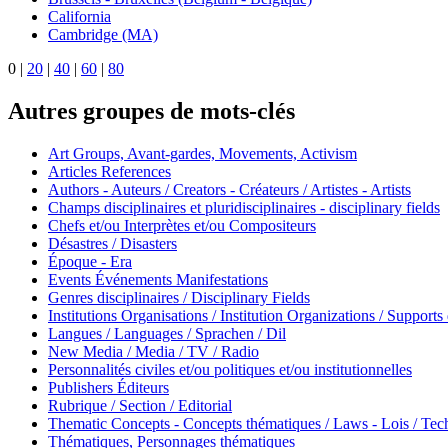
California
Cambridge (MA)
0
|
20
|
40
|
60
|
80
Autres groupes de mots-clés
Art Groups, Avant-gardes, Movements, Activism
Articles References
Authors - Auteurs / Creators - Créateurs / Artistes - Artists
Champs disciplinaires et pluridisciplinaires - disciplinary fields
Chefs et/ou Interprètes et/ou Compositeurs
Désastres / Disasters
Époque - Era
Events Événements Manifestations
Genres disciplinaires / Disciplinary Fields
Institutions Organisations / Institution Organizations / Supports
Langues / Languages / Sprachen / Dil
New Media / Media / TV / Radio
Personnalités civiles et/ou politiques et/ou institutionnelles
Publishers Éditeurs
Rubrique / Section / Editorial
Thematic Concepts - Concepts thématiques / Laws - Lois / Tech
Thématiques, Personnages thématiques