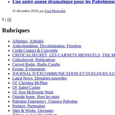
Une autre année dramatique pour les Palestinie
31 décembre 2016, par
Ziad Medoukh
0
|
10
Rubriques
Affinities_Affinités
Anticolonialism_Decolonization_Freedom
Credit Contact & Copyright
CRITICALSECRET_LES CARNETS MENSUELS_THE 
Criticalsecret_Publications
Curved Radio_Radio Courbe
Events_Événements
JOURNAL D’EXCOMMUNICATION ET QUELQUES AU
Latest News_Dernières nouvelles
Of_Christina McPhee
Of_Isabel Carlier
Of_Ken McKenzie Wark
Outside home_Hors les murs
Palestine Emergency_Urgence Palestine
Partners_Partenaires
Sites & Works_Ouvrages