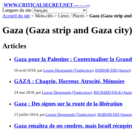
WWW.CRITICALSECRET.NET — - - —
Langues du site
Accueil du site
> Mots-clés > Lieux / Places >
Gaza (Gaza strip and
Gaza (Gaza strip and Gaza city
Articles
Gaza pour la Palestine : Contextualiser la Gra
16 avril 2018, par
Louise Desrenards (Traduction)
,
HAIDAR EID (Auteur)
GAZA : Chagrin, Horreur, Atrocité, Mémoire
24 mai 2018, par
Louise Desrenards (Traduction)
,
RICHARD FALK (Auteu
Gaza : Des signes sur la route de la libération
15 juillet 2014, par
Louise Desrenards (Traduction)
,
HAIDAR EID (Auteur
Gaza renaîtra de ses cendres, mais Israël récupére