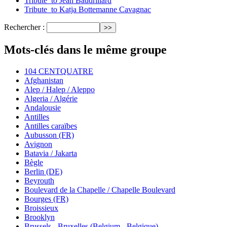
Tribute_to Jean Baudrillard
Tribute_to Katja Bottemanne Cavagnac
Rechercher :
Mots-clés dans le même groupe
104 CENTQUATRE
Afghanistan
Alep / Halep / Aleppo
Algeria / Algérie
Andalousie
Antilles
Antilles caraïbes
Aubusson (FR)
Avignon
Batavia / Jakarta
Bègle
Berlin (DE)
Beyrouth
Boulevard de la Chapelle / Chapelle Boulevard
Bourges (FR)
Broissieux
Brooklyn
Brussels - Bruxelles (Belgium - Belgique)