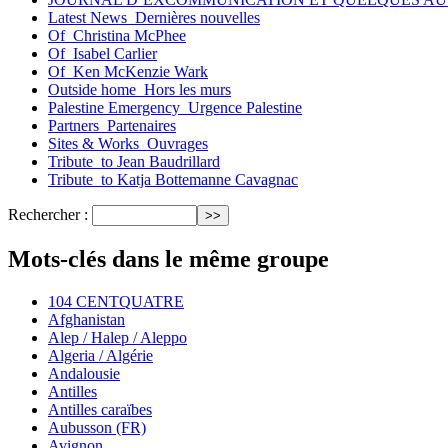
Latest News_Dernières nouvelles
Of_Christina McPhee
Of_Isabel Carlier
Of_Ken McKenzie Wark
Outside home_Hors les murs
Palestine Emergency_Urgence Palestine
Partners_Partenaires
Sites & Works_Ouvrages
Tribute_to Jean Baudrillard
Tribute_to Katja Bottemanne Cavagnac
Rechercher :
Mots-clés dans le même groupe
104 CENTQUATRE
Afghanistan
Alep / Halep / Aleppo
Algeria / Algérie
Andalousie
Antilles
Antilles caraïbes
Aubusson (FR)
Avignon