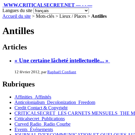
WWW.CRITICALSECRET.NET — - - —
Langues du site
Accueil du site
> Mots-clés > Lieux / Places >
Antilles
Antilles
Articles
« Une certaine lâcheté intellectuelle... »
12 février 2012, par
Raphaël Confiant
Rubriques
Affinities_Affinités
Anticolonialism_Decolonization_Freedom
Credit Contact & Copyright
CRITICALSECRET_LES CARNETS MENSUELS_THE 
Criticalsecret_Publications
Curved Radio_Radio Courbe
Events_Événements
JOURNAL D’EXCOMMUNICATION ET QUELQUES AU