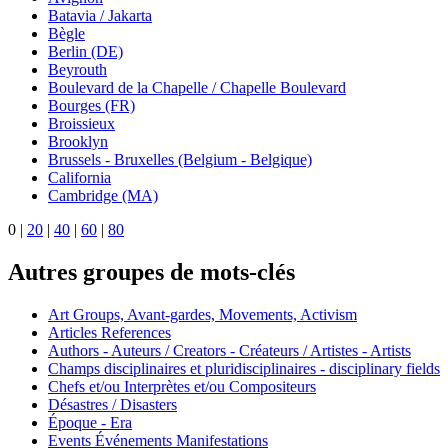
Batavia / Jakarta
Bègle
Berlin (DE)
Beyrouth
Boulevard de la Chapelle / Chapelle Boulevard
Bourges (FR)
Broissieux
Brooklyn
Brussels - Bruxelles (Belgium - Belgique)
California
Cambridge (MA)
0
|
20
|
40
|
60
|
80
Autres groupes de mots-clés
Art Groups, Avant-gardes, Movements, Activism
Articles References
Authors - Auteurs / Creators - Créateurs / Artistes - Artists
Champs disciplinaires et pluridisciplinaires - disciplinary fields
Chefs et/ou Interprètes et/ou Compositeurs
Désastres / Disasters
Époque - Era
Events Événements Manifestations