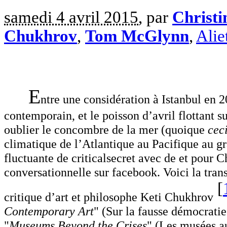
samedi 4 avril 2015
, par
Christ
Chukhrov
,
Tom McGlynn
,
Alie
E
ntre une considération à Istanbul en 
contemporain, et le poisson d’avril flottant
oublier le concombre de la mer (quoique
cec
climatique de l’Atlantique au Pacifique au g
fluctuante de criticalsecret avec de et pour 
conversationnelle sur facebook. Voici la trans
[
critique d’art et philosophe Keti Chukhrov
Contemporary Art
" (Sur la fausse démocrati
"
Museums Beyond the Crises
" (Les musées au