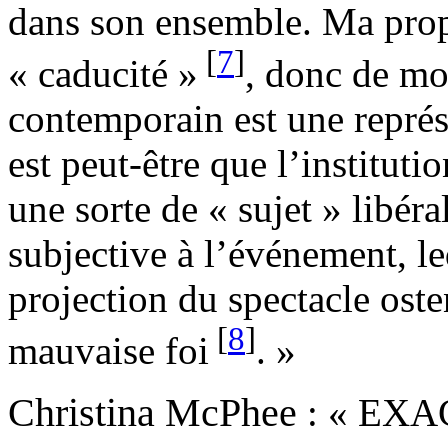
dans son ensemble. Ma propr
[
7
]
« caducité »
, donc de mo
contemporain est une représe
est peut-être que l’institu
une sorte de « sujet » libéra
subjective à l’événement, le
projection du spectacle ost
[
8
]
mauvaise foi
. »
Christina McPhee
: « EXAC