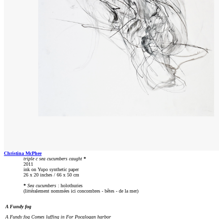
Christina McPhee
triple c sea cucumbers caught
*
2011
ink on Yupo synthetic paper
26 x 20 inches / 66 x 50 cm
*
Sea cucumbers
: holothuries
(littéralement nommées ici concombres - bêtes - de la mer)
A Fundy fog
A Fundy fog Comes luffing in For Pocalogan harbor