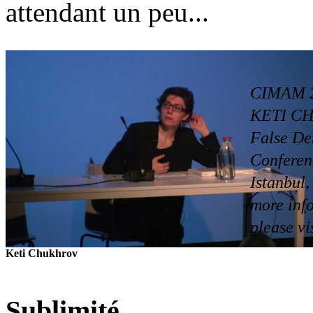
attendant un peu...
CIMAM 2
KETI CHU
False De
Conferen
Istanbul
more inf
please vi
Keti Chukhrov
Sublimité