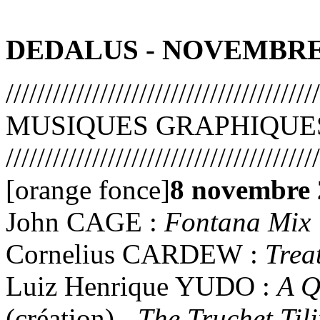
DEDALUS - NOVEMBRE 2
////////////////////////////////////////
MUSIQUES GRAPHIQUE
////////////////////////////////////////
[orange fonce]
8 novembre 
John CAGE :
Fontana Mix
Cornelius CARDEW :
Trea
Luiz Henrique YUDO :
A Q
(création) -
The Truchet Til