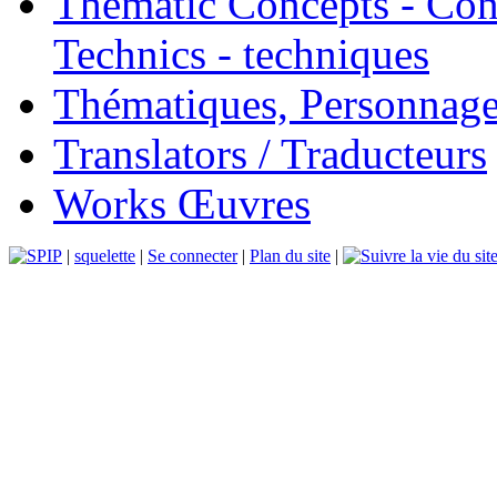
Thematic Concepts - Conc
Technics - techniques
Thématiques, Personnage
Translators / Traducteurs
Works Œuvres
|
squelette
|
Se connecter
|
Plan du site
|