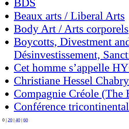
BDS
Beaux arts / Liberal Arts
Body Art / Arts corporels
Boycotts, Divestment and
Désinvestissement, Sanc
Cet homme s’appelle H
Christiane Hessel Chabry
Compagnie Créole (The 
Conférence tricontinental
0
|
20
|
40
|
60