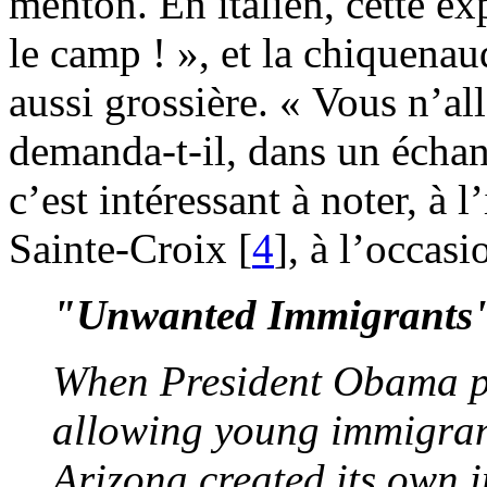
menton. En italien, cette exp
le camp ! », et la chiquenau
aussi grossière. « Vous n’all
demanda-t-il, dans un écha
c’est intéressant à noter, à l
Sainte-Croix [
4
], à l’occas
"Unwanted Immigrants
When President Obama p
allowing young immigrant
Arizona created its own 