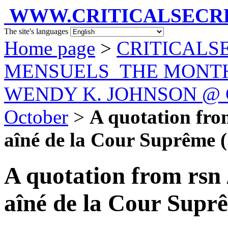
WWW.CRITICALSECRET
The site's languages
Home page
>
CRITICALS
MENSUELS_THE MONT
WENDY K. JOHNSON @ Car
October
>
A quotation from
aîné de la Cour Suprême (.
A quotation from rsn 
aîné de la Cour Supr