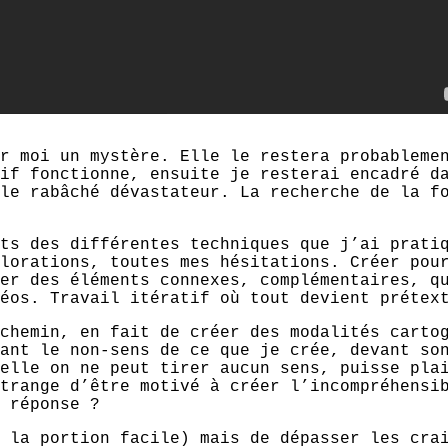
r moi un mystère. Elle le restera probableme
if fonctionne, ensuite je resterai encadré d
le rabâché dévastateur. La recherche de la f
ts des différentes techniques que j’ai prati
plorations, toutes mes hésitations. Créer pou
er des éléments connexes, complémentaires, q
éos. Travail itératif où tout devient prétex
chemin, en fait de créer des modalités carto
ant le non-sens de ce que je crée, devant so
elle on ne peut tirer aucun sens, puisse pla
trange d’être motivé à créer l’incompréhensi
 réponse ?
 la portion facile) mais de dépasser les cra