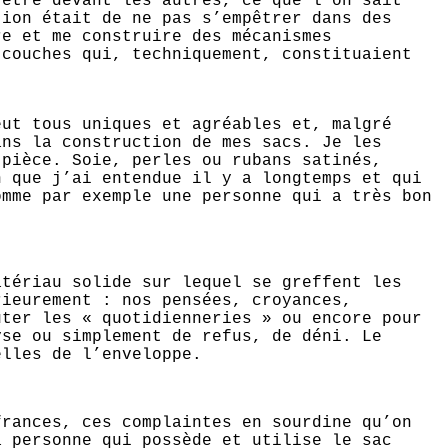
 être devant les autres, ce que l’on sait
tion était de ne pas s’empêtrer dans des
re et me construire des mécanismes
 couches qui, techniquement, constituaient
eut tous uniques et agréables et, malgré
ans la construction de mes sacs. Je les
 pièce. Soie, perles ou rubans satinés,
n que j’ai entendue il y a longtemps et qui
omme par exemple une personne qui a très bon
atériau solide sur lequel se greffent les
rieurement : nos pensées, croyances,
uter les « quotidienneries » ou encore pour
yse ou simplement de refus, de déni. Le
elles de l’enveloppe.
frances, ces complaintes en sourdine qu’on
a personne qui possède et utilise le sac