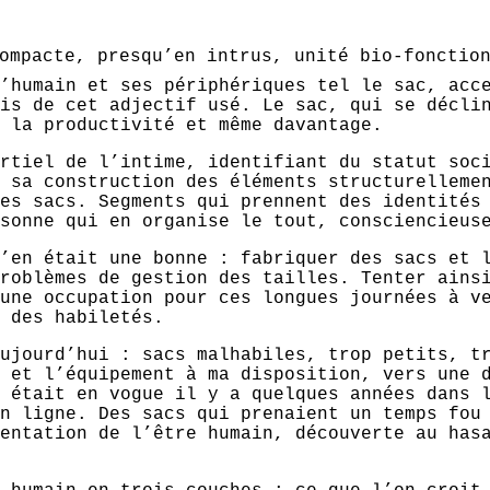
ompacte, presqu’en intrus, unité bio-fonction
’humain et ses périphériques tel le sac, acc
is de cet adjectif usé. Le sac, qui se décli
 la productivité et même davantage.
rtiel de l’intime, identifiant du statut soc
 sa construction des éléments structurelleme
es sacs. Segments qui prennent des identités
sonne qui en organise le tout, consciencieus
’en était une bonne : fabriquer des sacs et 
roblèmes de gestion des tailles. Tenter ains
une occupation pour ces longues journées à v
 des habiletés.
ujourd’hui : sacs malhabiles, trop petits, t
 et l’équipement à ma disposition, vers une 
 était en vogue il y a quelques années dans 
n ligne. Des sacs qui prenaient un temps fou
entation de l’être humain, découverte au has