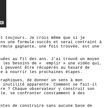
nt toujours. Je crois même que si je
ans une formule-succès et serai contraint à
ormule gagnante, une fois trouvée, est une
quées au fil des ans. J’ai trouvé un moyen
r les besoins de « emplir » une vidéo qui,
ui peuvent être récupérés au hasard de
te à nourrir les prochaines étapes.
graphiques, de donner un sens à mon
n inutilité apparente. Comment se fait-il
ire ? Chaque observateur y construit son
ble, se confronter constamment à des
intes de construire sans aucune base de