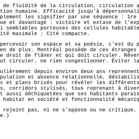
 de fluidité de la circulation, circulation 
tion humaine. Efficacité jusqu’à dépersonnal
plement les signifier par une séquence : 1re
ue et davantage : victoire et extase de l’ex
i semblables porteuses des cellules habitabl
ité maximale : Cité compacte.
percevoir son espace et sa poésie, c’est du 
en de plus. Montréal possède de ces étranges
e droit de flâner et qui doit circuler. Rêve
ut circuler, ne rien congestionner. Éviter l
ulièrement depuis environ deux ans reprennen
pulation et absence relationnelle, déstabili
s et plans brisés pour révéler les différent
s, corridors stylisés, tous reprenant à dive
t aussi déchiquetées que ses habitants parai
 habitat en société et fonctionnalité mécani
 rejoint pas, ni ne s’oppose ou ne critique,
e.)