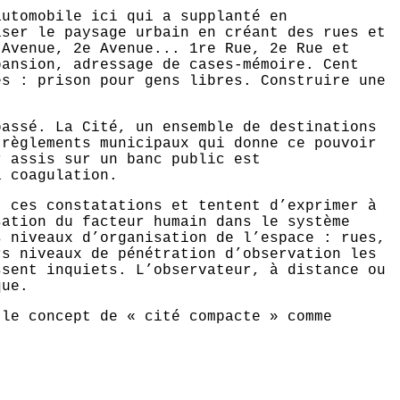
automobile ici qui a supplanté en
iser le paysage urbain en créant des rues et
 Avenue, 2e Avenue... 1re Rue, 2e Rue et
pansion, adressage de cases-mémoire. Cent
es : prison pour gens libres. Construire une
passé. La Cité, un ensemble de destinations
 règlements municipaux qui donne ce pouvoir
r assis sur un banc public est
a coagulation.
t ces constatations et tentent d’exprimer à
sation du facteur humain dans le système
s niveaux d’organisation de l’espace : rues,
rs niveaux de pénétration d’observation les
ssent inquiets. L’observateur, à distance ou
que.
 le concept de « cité compacte » comme