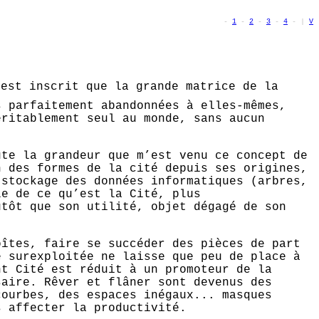
-
1
-
2
-
3
-
4
- |
V
est inscrit que la grande matrice de la
s parfaitement abandonnées à elles-mêmes,
éritablement seul au monde, sans aucun
ute la grandeur que m’est venu ce concept de
n des formes de la cité depuis ses origines,
 stockage des données informatiques (arbres,
le de ce qu’est la Cité, plus
utôt que son utilité, objet dégagé de son
oîtes, faire se succéder des pièces de part
e surexploitée ne laisse que peu de place à
nt Cité est réduit à un promoteur de la
saire. Rêver et flâner sont devenus des
courbes, des espaces inégaux... masques
s affecter la productivité.