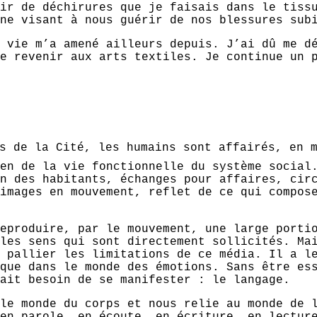
ir de déchirures que je faisais dans le tiss
ne visant à nous guérir de nos blessures sub
 vie m’a amené ailleurs depuis. J’ai dû me d
e revenir aux arts textiles. Je continue un 
s de la Cité, les humains sont affairés, en m
en de la vie fonctionnelle du système social
n des habitants, échanges pour affaires, cir
images en mouvement, reflet de ce qui compos
eproduire, par le mouvement, une large porti
les sens qui sont directement sollicités. Ma
 pallier les limitations de ce média. Il a l
que dans le monde des émotions. Sans être es
ait besoin de se manifester : le langage.
le monde du corps et nous relie au monde de 
en parole, en écoute, en écriture, en lectur