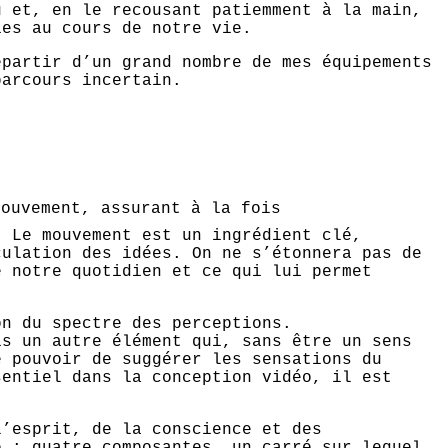
u et, en le recousant patiemment à la main,
ies au cours de notre vie.
épartir d’un grand nombre de mes équipements
parcours incertain.
ouvement, assurant à la fois
. Le mouvement est un ingrédient clé,
culation des idées. On ne s’étonnera pas de
e notre quotidien et ce qui lui permet
on du spectre des perceptions.
is un autre élément qui, sans être un sens
e pouvoir de suggérer les sensations du
sentiel dans la conception vidéo, il est
l’esprit, de la conscience et des
e : quatre composantes, un carré sur lequel