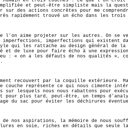
 humain en trois couches : ce que l’on croit
mplifiée et peut-être simpliste mais la ques
r sur des actions concrètes pour me comprend
rès rapidement trouvé un écho dans les trois
e l’on aime projeter sur les autres. On se v
 imperfections, imperfections qui existent d
yle qui les rattache au design général de la
é et de luxe pour faire écho à une expressio
eu : « on a les défauts de nos qualités », c
.
ment recouvert par la coquille extérieure. M
e couche représente ce qui nous cimente inté
s sur lesquels nous nous rabattons pour exéc
t pour plus tard, peut-être, un temps d’anal
age du sac pour éviter les déchirures éventu
 de nos aspirations, la mémoire de nous souf
lures en soie, riches en détails que seule l