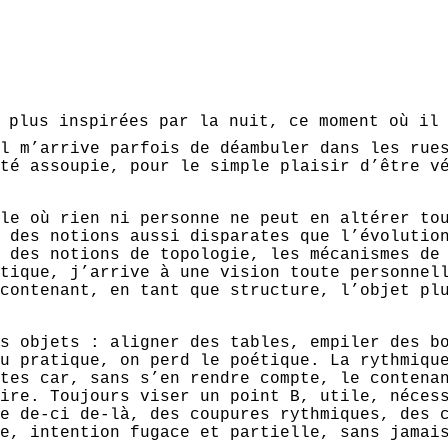
 plus inspirées par la nuit, ce moment où il 
l m’arrive parfois de déambuler dans les rue
té assoupie, pour le simple plaisir d’être v
le où rien ni personne ne peut en altérer to
 des notions aussi disparates que l’évolutio
 des notions de topologie, les mécanismes de
tique, j’arrive à une vision toute personnel
contenant, en tant que structure, l’objet pl
s objets : aligner des tables, empiler des b
u pratique, on perd le poétique. La rythmiqu
tes car, sans s’en rendre compte, le contena
ire. Toujours viser un point B, utile, néces
e de-ci de-là, des coupures rythmiques, des 
e, intention fugace et partielle, sans jamai