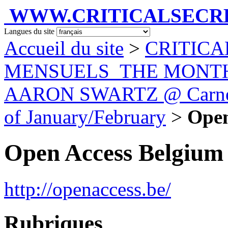
WWW.CRITICALSECRET
Langues du site
Accueil du site
>
CRITICA
MENSUELS_THE MONT
AARON SWARTZ @ Carnet d
of January/February
>
Open
Open Access Belgium
http://openaccess.be/
Rubriques