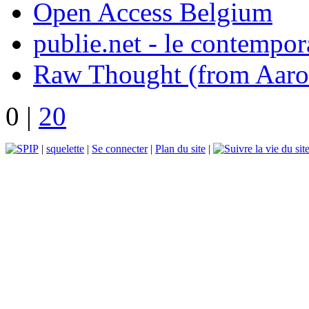
Open Access Belgium
publie.net - le contempo
Raw Thought (from Aaro
0
|
20
|
squelette
|
Se connecter
|
Plan du site
|