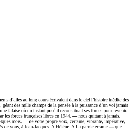
nts d’ailes au long cours écrivaient dans le ciel l’histoire inédite des
èbe, géant des mille champs de la pensée à la puissance d’un vol jamais
ne falaise où un instant posé il reconstituait ses forces pour revenir.
 les forces françaises libres en 1944, — nous quittant à jamais.
lques mois, — de votre propre voix, certaine, vibrante, impérative,
auprès de vous, à Jean-Jacques. A Hélène. A La parole errante — que