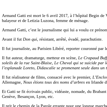
Armand Gatti est mort le 6 avril 2017, à l’hôpital Begin de 
balayeur et de Letizia Luzona, femme de ménage.
Armand Gatti, c’est le journalisme qui lui a voulu ce prénom,
Avant il fut
Don qui
, résistant, arrêté, évadé, parachutiste.
Il fut journaliste, au Parisien Libéré, reporter couronné par
Il fut auteur, dramaturge, metteur en scène,
Le Crapaud Buff
soleils de la rue Saint-Blaise
,
Le Cheval qui se suicide par l
l’esplanade Loreto
,
Didascalie se promenant seule dans un t
Il fut réalisateur de films, consacré avec le premier,
L’Enclo
Allemagne,
Nous étions tous des noms d’arbres
en Irlande 
Et Gatti se fit écrivain public, vidéaste, nomade, du Braba
Genève, Besançon, Lyon, etc.
Il prit le chemin de la Parole errante pour une longue marche