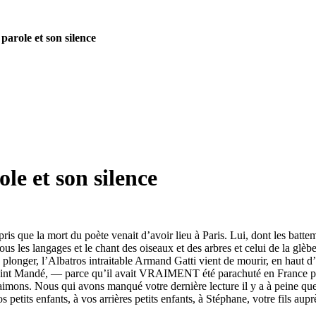
parole et son silence
le et son silence
is que la mort du poète venait d’avoir lieu à Paris. Lui, dont les batteme
 tous les langages et le chant des oiseaux et des arbres et celui de la gl
plonger, l’Albatros intraitable Armand Gatti vient de mourir, en haut d’u
e Saint Mandé, — parce qu’il avait VRAIMENT été parachuté en France par
imons. Nous qui avons manqué votre dernière lecture il y a à peine que
vos petits enfants, à vos arrières petits enfants, à Stéphane, votre fils 