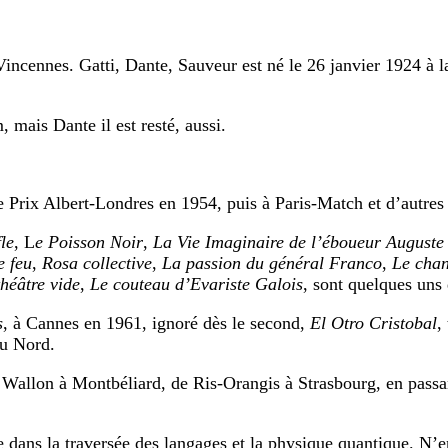
Vincennes. Gatti, Dante, Sauveur est né le 26 janvier 1924 à l
 mais Dante il est resté, aussi.
 le Prix Albert-Londres en 1954, puis à Paris-Match et d’autres
le
, L
e Poisson Noir
,
La Vie Imaginaire de l’éboueur Auguste
e feu
,
Rosa collective
,
La passion du général Franco
,
Le chan
héâtre vide
,
Le couteau d’Evariste Galois
, sont quelques uns 
s
, à Cannes en 1961, ignoré dès le second,
El Otro Cristobal
,
du Nord.
nt Wallon à Montbéliard, de Ris-Orangis à Strasbourg, en pass
 dans la traversée des langages et la physique quantique. N’en