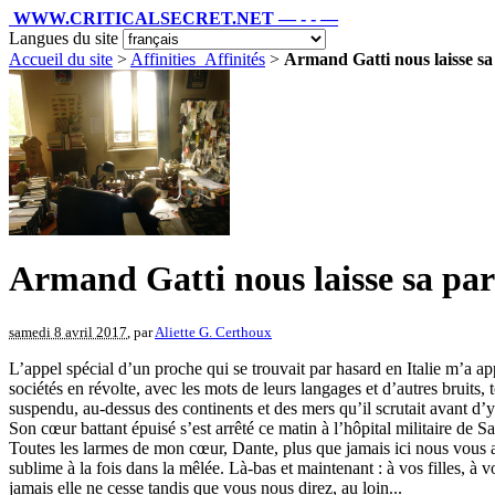
WWW.CRITICALSECRET.NET — - - —
Langues du site
Accueil du site
>
Affinities_Affinités
>
Armand Gatti nous laisse sa 
Armand Gatti nous laisse sa paro
samedi 8 avril 2017
, par
Aliette G. Certhoux
L’appel spécial d’un proche qui se trouvait par hasard en Italie m’a appr
sociétés en révolte, avec les mots de leurs langages et d’autres bruits,
suspendu, au-dessus des continents et des mers qu’il scrutait avant d’y 
Son cœur battant épuisé s’est arrêté ce matin à l’hôpital militaire d
Toutes les larmes de mon cœur, Dante, plus que jamais ici nous vous a
sublime à la fois dans la mêlée. Là-bas et maintenant : à vos filles, à 
jamais elle ne cesse tandis que vous nous direz, au loin...