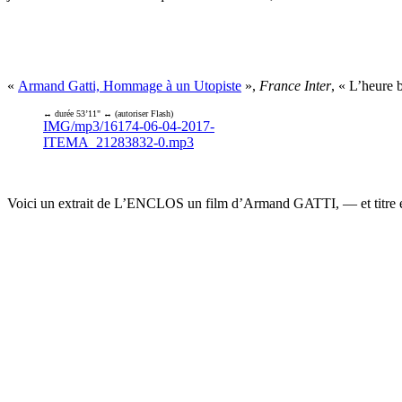
«
Armand Gatti, Hommage à un Utopiste
»,
France Inter
, « L’heure 
↔ durée 53’11" ↔ (autoriser Flash)
IMG/mp3/16174-06-04-2017-
ITEMA_21283832-0.mp3
Voici un extrait de L’ENCLOS un film d’Armand GATTI, — et titre ép