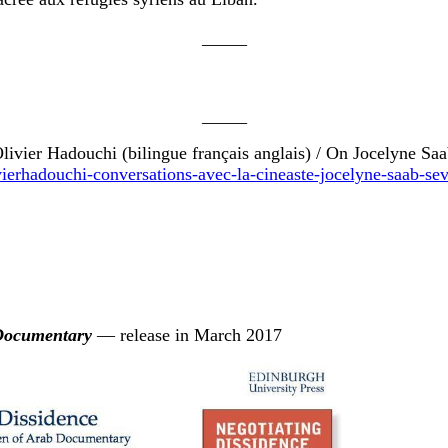
_____
_____
ivier Hadouchi (bilingue français anglais) / On Jocelyne Saab
livierhadouchi-conversations-avec-la-cineaste-jocelyne-saab-s
 Documentary
— release in March 2017