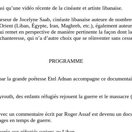
 qu’une vidéo récente de la cinéaste et artiste libanaise.
urseur de Jocelyne Saab, cinéaste libanaise auteure de nombr
rient (Liban, Égypte, Iran, Maghreb, etc.), également auteure
qui remet en perspective de manière pertinente la façon dont l
chanteresse, qui n’a d’autre choix que se réinventer sans cess
PROGRAMME
 la grande poétesse Etel Adnan accompagne ce documentaire su
uth, des enfants réfugiés rejouent la guerre et le massacre (
vec un commentaire écrit par Roger Assaf est devenu un docum
mages en temps de guerre.
rée aux réfugiés syriens au Liban.