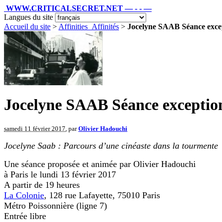
WWW.CRITICALSECRET.NET — - - —
Langues du site
Accueil du site
>
Affinities_Affinités
>
Jocelyne SAAB Séance except
Jocelyne SAAB Séance exceptionn
samedi 11 février 2017
, par
Olivier Hadouchi
Jocelyne Saab : Parcours d’une cinéaste dans la tourmente
Une séance proposée et animée par Olivier Hadouchi
à Paris le lundi 13 février 2017
A partir de 19 heures
La Colonie
, 128 rue Lafayette, 75010 Paris
Métro Poissonnière (ligne 7)
Entrée libre