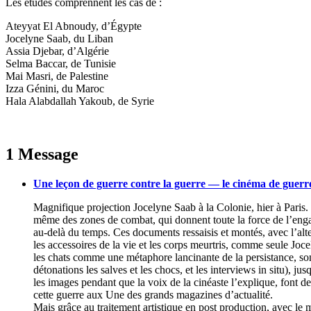
Les études comprennent les cas de :
Ateyyat El Abnoudy, d’Égypte
Jocelyne Saab, du Liban
Assia Djebar, d’Algérie
Selma Baccar, de Tunisie
Mai Masri, de Palestine
Izza Génini, du Maroc
Hala Alabdallah Yakoub, de Syrie
1 Message
Une leçon de guerre contre la guerre — le cinéma de guerr
Magnifique projection Jocelyne Saab à la Colonie, hier à Paris. 
même des zones de combat, qui donnent toute la force de l’enga
au-delà du temps. Ces documents ressaisis et montés, avec l’alte
les accessoires de la vie et les corps meurtris, comme seule Jocely
les chats comme une métaphore lancinante de la persistance, sont
détonations les salves et les chocs, et les interviews in situ),
les images pendant que la voix de la cinéaste l’explique, font 
cette guerre aux Une des grands magazines d’actualité.
Mais grâce au traitement artistique en post production, avec le 