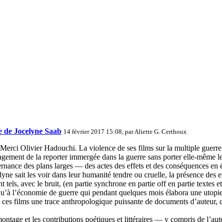
e de Jocelyne Saab
14 février 2017 15:08, par
Aliette G. Certhoux
Merci Olivier Hadouchi. La violence de ses films sur la multiple guerre 
gement de la reporter immergée dans la guerre sans porter elle-même le
rnance des plans larges — des actes des effets et des conséquences en éta
ne sait les voir dans leur humanité tendre ou cruelle, la présence des enfa
 tels, avec le bruit, (en partie synchrone en partie off en partie textes
 jusqu’à l’économie de guerre qui pendant quelques mois élabora une uto
de ces films une trace anthropologique puissante de documents d’auteur, 
montage et les contributions poétiques et littéraires — y compris de l’