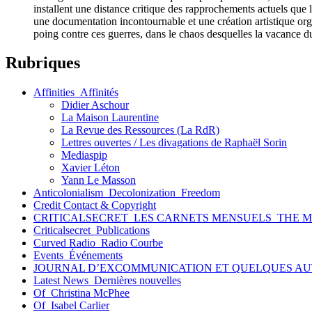
installent une distance critique des rapprochements actuels que l
une documentation incontournable et une création artistique or
poing contre ces guerres, dans le chaos desquelles la vacance du
Rubriques
Affinities_Affinités
Didier Aschour
La Maison Laurentine
La Revue des Ressources (La RdR)
Lettres ouvertes / Les divagations de Raphaël Sorin
Mediaspip
Xavier Léton
Yann Le Masson
Anticolonialism_Decolonization_Freedom
Credit Contact & Copyright
CRITICALSECRET_LES CARNETS MENSUELS_THE 
Criticalsecret_Publications
Curved Radio_Radio Courbe
Events_Événements
JOURNAL D’EXCOMMUNICATION ET QUELQUES AU
Latest News_Dernières nouvelles
Of_Christina McPhee
Of_Isabel Carlier