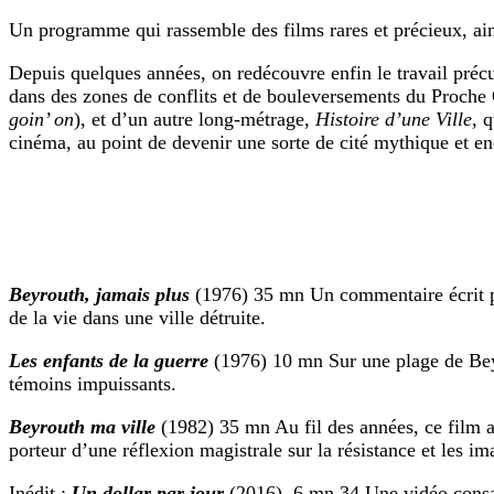
Un programme qui rassemble des films rares et précieux, ainsi
Depuis quelques années, on redécouvre enfin le travail préc
dans des zones de conflits et de bouleversements du Proche O
goin’ on
), et d’un autre long-métrage,
Histoire d’une Ville
, 
cinéma, au point de devenir une sorte de cité mythique et en
Beyrouth, jamais plus
(1976) 35 mn Un commentaire écrit par
de la vie dans une ville détruite.
Les enfants de la guerre
(1976) 10 mn Sur une plage de Beyro
témoins impuissants.
Beyrouth ma ville
(1982) 35 mn Au fil des années, ce film a
porteur d’une réflexion magistrale sur la résistance et les i
Inédit :
Un dollar par jour
(2016), 6 mn 34 Une vidéo consac