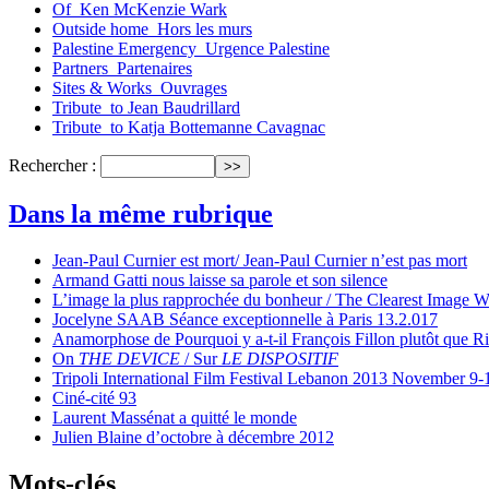
Of_Ken McKenzie Wark
Outside home_Hors les murs
Palestine Emergency_Urgence Palestine
Partners_Partenaires
Sites & Works_Ouvrages
Tribute_to Jean Baudrillard
Tribute_to Katja Bottemanne Cavagnac
Rechercher :
Dans la même rubrique
Jean-Paul Curnier est mort/ Jean-Paul Curnier n’est pas mort
Armand Gatti nous laisse sa parole et son silence
L’image la plus rapprochée du bonheur / The Clearest Image 
Jocelyne SAAB Séance exceptionnelle à Paris 13.2.017
Anamorphose de Pourquoi y a-t-il François Fillon plutôt que R
On
THE DEVICE
/ Sur
LE DISPOSITIF
Tripoli International Film Festival Lebanon 2013 November 9-1
Ciné-cité 93
Laurent Massénat a quitté le monde
Julien Blaine d’octobre à décembre 2012
Mots-clés