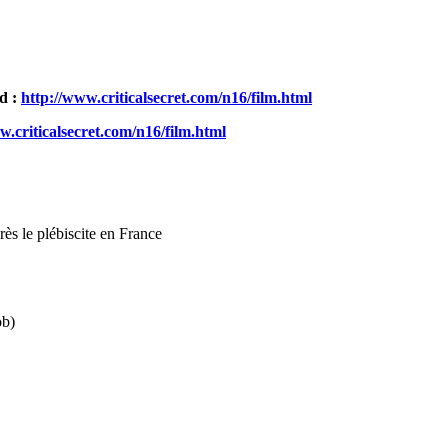
ad :
http://www.criticalsecret.com/n16/film.html
w.criticalsecret.com/n16/film.html
rès le plébiscite en France
ob)