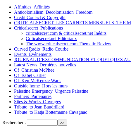
Affinities_Affinités
Anticolonialism_Decolonization_Freedom
Credit Contact & Copyright
CRITICALSECRET_LES CARNETS MENSUELS_THE 
Criticalsecret_Publications
criticalsecret.com & criticalsecret.net Inédits
Criticalsecret.net Editoriaux
The www.criticalsecret.com Thematic Review
Curved Radio_Radio Courbe
Events_Événements
JOURNAL D’EXCOMMUNICATION ET QUELQUES AU
Latest News_Dernières nouvelles
Of_Christina McPhee
Of_Isabel Carlier
Of_Ken McKenzie Wark
Outside home_Hors les murs
Palestine Emergency_Urgence Palestine
Partners_Partenaires
Sites & Works_Ouvrages
Tribute_to Jean Baudrillard
Tribute_to Katja Bottemanne Cavagnac
Rechercher :