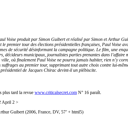
Paul Voise produit par Simon Guibert et réalisé par Simon et Arthur Guib
t le premier tour des élections présidentielles françaises, Paul Voise av
 termes de sécurité désinformant la campagne politique. Le film, une en
urs, décideurs municipaux, journalistes parties prenantes dans l’affaire
la ville, où finalement Paul Voise ne pourra jamais habiter, rien n’y c
 suffrages au premier tour, supprimant tout autre choix contre lui-mêm
résidentiel de Jacques Chirac devint-il un plébiscite.
s plus tard la revue
www.criticalsecret.com
N° 16 paraît.
pril 2 >
thur Guibert (2006, France, DV, 57’ + html5)