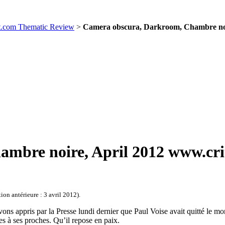
et.com Thematic Review
>
Camera obscura, Darkroom, Chambre noire
bre noire, April 2012 www.criti
ion antérieure : 3 avril 2012).
ns appris par la Presse lundi dernier que Paul Voise avait quitté le mon
s à ses proches. Qu’il repose en paix.