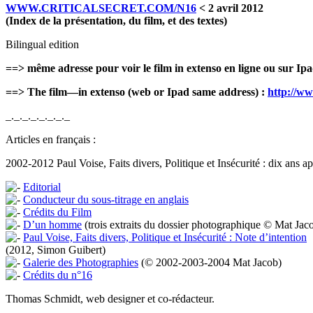
WWW.CRITICALSECRET.COM/N16
< 2 avril 2012
(Index de la présentation, du film, et des textes)
Bilingual edition
==> même adresse pour voir le film in extenso en ligne ou sur Ip
==> The film—in extenso (web or Ipad same address) :
http://ww
_._._._._._._._
Articles en français :
2002-2012 Paul Voise, Faits divers, Politique et Insécurité : dix ans ap
Editorial
Conducteur du sous-titrage en anglais
Crédits du Film
D’un homme
(trois extraits du dossier photographique © Mat Jac
Paul Voise, Faits divers, Politique et Insécurité : Note d’intention
(2012, Simon Guibert)
Galerie des Photographies
(© 2002-2003-2004 Mat Jacob)
Crédits du n°16
Thomas Schmidt, web designer et co-rédacteur.