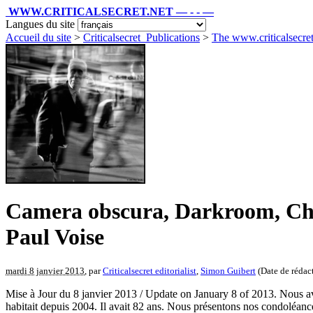
WWW.CRITICALSECRET.NET — - - —
Langues du site
Accueil du site
>
Criticalsecret_Publications
>
The www.criticalsecr
Camera obscura, Darkroom, Cham
Paul Voise
mardi 8 janvier 2013
, par
Criticalsecret editorialist
,
Simon Guibert
(Date de rédact
Mise à Jour du 8 janvier 2013 / Update on January 8 of 2013. Nous avo
habitait depuis 2004. Il avait 82 ans. Nous présentons nos condoléance