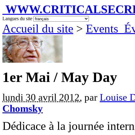
WWW.CRITICALSECRET
Langues du site
Accueil du site
>
Events_É
1er Mai / May Day
lundi 30 avril 2012
, par
Louise D
Chomsky
Dédicace à la journée intern