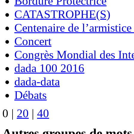
Bordure Protectrice
CATASTROPHE(S)
Centenaire de l’armistic
Concert
Congrès Mondial des Inte
dada 100 2016
dada-data
Débats
0
|
20
|
40
Autres groupes de mots-