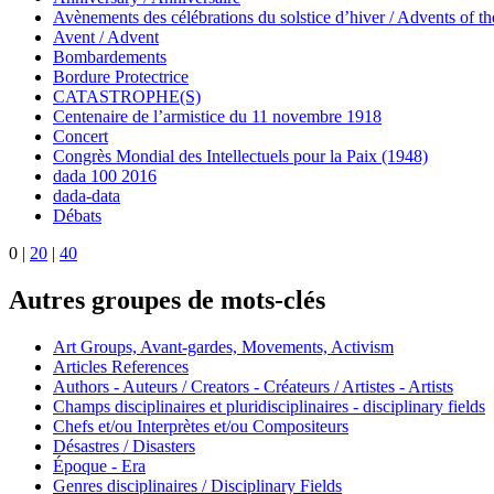
Avènements des célébrations du solstice d’hiver / Advents of th
Avent / Advent
Bombardements
Bordure Protectrice
CATASTROPHE(S)
Centenaire de l’armistice du 11 novembre 1918
Concert
Congrès Mondial des Intellectuels pour la Paix (1948)
dada 100 2016
dada-data
Débats
0
|
20
|
40
Autres groupes de mots-clés
Art Groups, Avant-gardes, Movements, Activism
Articles References
Authors - Auteurs / Creators - Créateurs / Artistes - Artists
Champs disciplinaires et pluridisciplinaires - disciplinary fields
Chefs et/ou Interprètes et/ou Compositeurs
Désastres / Disasters
Époque - Era
Genres disciplinaires / Disciplinary Fields