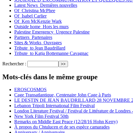
Latest News_Dernières nouvelles
Of_Christina McPhee
Of_Isabel Carlier
Of_Ken McKenzie Wark
Outside home_Hors les murs
Palestine Emergency_Urgence Palestine
Partners_Partenaires
Sites & Works_Ouvrages
Tribute_to Jean Baudrillard
Tribute_to Katja Bottemanne Cavagnac
Rechercher :
Mots-clés dans le même groupe
EROSCOSMOS
Cage Transatlantique, Centenaire John Cage à Paris
LE DESTIN DE JEAN BAUDRILLARD 28 NOVEMBRE 2
Lebanon Tripoli International Film Festival
London Literature Festival / Festival de Littérature de Londres 
New York Film Festival 50th
Remarks on Middle East Peace (12/28/16 Hohn Kerry)
À propos du Chtulucen et de ses espèce camarades
Anniversary / Anniversaire