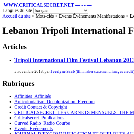
WWW.CRITICALSECRET.NET — - - —
Langues du site
Accueil du site
> Mots-clés > Events Événements Manifestations >
Le
Lebanon Tripoli International F
Articles
Tripoli International Film Festival Lebanon 201
5 novembre 2013, par
Jocelyne Saab
(filmmaker statement, images credit
Rubriques
Affinities_Affinités
Anticolonialism_Decolonization_Freedom
Credit Contact & Copyright
CRITICALSECRET_LES CARNETS MENSUELS_THE 
Criticalsecret_Publications
Curved Radio_Radio Courbe
Events_Événements
JOURNAL D’EXCOMMUNICATION ET QUELQUES AU