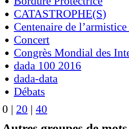
Bordure Protectrice
CATASTROPHE(S)
Centenaire de l’armistic
Concert
Congrès Mondial des Inte
dada 100 2016
dada-data
Débats
0
|
20
|
40
Autres groupes de mots-