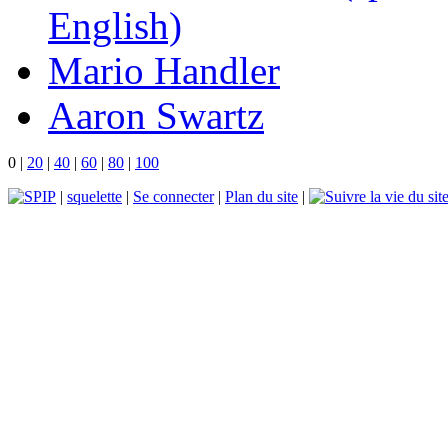
English)
Mario Handler
Aaron Swartz
0
|
20
|
40
|
60
|
80
|
100
|
squelette
|
Se connecter
|
Plan du site
|