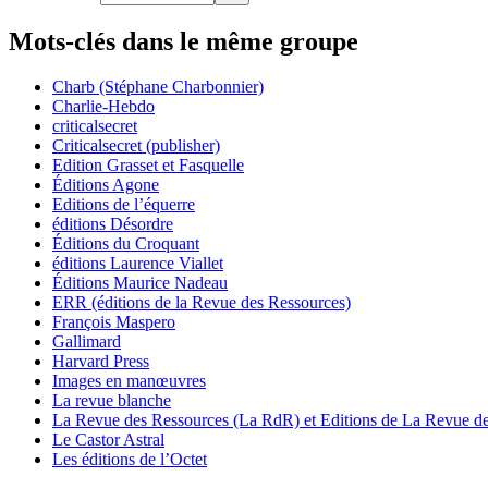
Mots-clés dans le même groupe
Charb (Stéphane Charbonnier)
Charlie-Hebdo
criticalsecret
Criticalsecret (publisher)
Edition Grasset et Fasquelle
Éditions Agone
Editions de l’équerre
éditions Désordre
Éditions du Croquant
éditions Laurence Viallet
Éditions Maurice Nadeau
ERR (éditions de la Revue des Ressources)
François Maspero
Gallimard
Harvard Press
Images en manœuvres
La revue blanche
La Revue des Ressources (La RdR) et Editions de La Revue d
Le Castor Astral
Les éditions de l’Octet