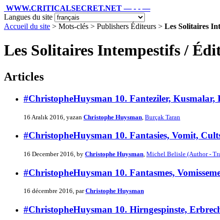
WWW.CRITICALSECRET.NET — - - —
Langues du site
Accueil du site
> Mots-clés > Publishers Éditeurs >
Les Solitaires In
Les Solitaires Intempestifs / Édi
Articles
#ChristopheHuysman 10. Fanteziler, Kusmalar, 
16 Aralık 2016, yazan
Christophe Huysman
,
Burçak Taran
#ChristopheHuysman 10. Fantasies, Vomit, Cult
16 December 2016, by
Christophe Huysman
,
Michel Belisle (Author - Tr
#ChristopheHuysman 10. Fantasmes, Vomissemen
16 décembre 2016, par
Christophe Huysman
#ChristopheHuysman 10. Hirngespinste, Erbrech