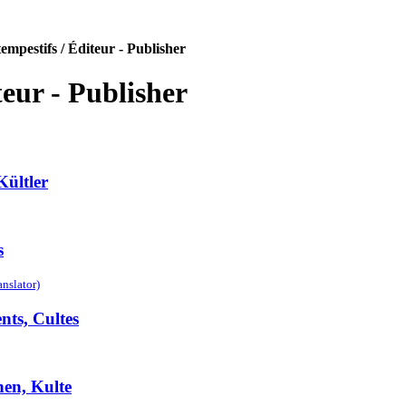
tempestifs / Éditeur - Publisher
teur - Publisher
Kültler
s
anslator)
ts, Cultes
en, Kulte