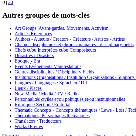
0
|
20
Autres groupes de mots-clés
Art Groups, Avant-gardes, Movements, Activism
Articles References
Authors - Auteurs / Creators - Créateurs / Artistes - Artists
Champs disciplinaires et pluridisciplinaires - disciplinary fields
Chefs et/ou Interprètes et/ou Compositeurs
Désastres / Disasters
Époque - Era
Events Événements Manifestations
Genres disciplinaires / Disciplinary Fields
Institutions Organisations / Institution Organizations / Supports
Langues / Languages / Sprachen / Dil
Lieux / Places
New Media / Media / TV / Radio
Personnalités civiles et/ou politiques et/ou institutionnelles
Rubrique / Section / Editorial
Thematic Concepts - Concepts thématiques / Laws - Lois / Tech
Thématiques, Personnages thématiques
Translators / Traducteurs
Works Œuvres