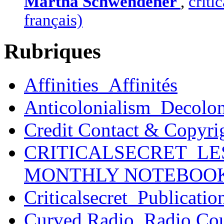
Martha Schwendener
,
criti
français)
Rubriques
Affinities_Affinités
Anticolonialism_Decolo
Credit Contact & Copyri
CRITICALSECRET_LE
MONTHLY NOTEBOO
Criticalsecret_Publicatio
Curved Radio_Radio Co