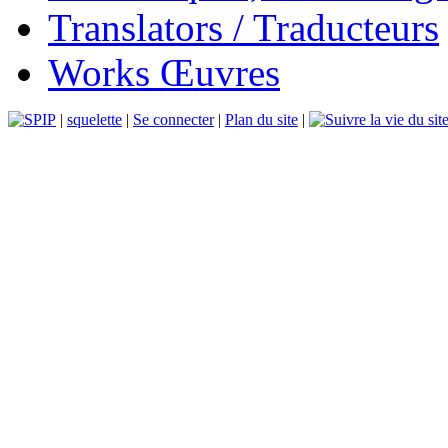
Translators / Traducteurs
Works Œuvres
|
squelette
|
Se connecter
|
Plan du site
|