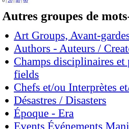
0
|
20
|
40
|
60
Autres groupes de mots-
Art Groups, Avant-garde
Authors - Auteurs / Creato
Champs disciplinaires et p
fields
Chefs et/ou Interprètes 
Désastres / Disasters
Époque - Era
Events Événements Manif