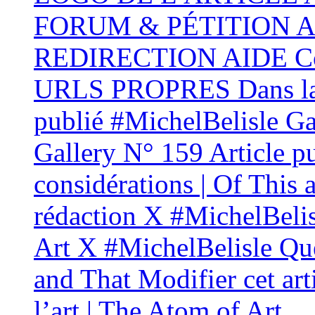
FORUM & PÉTITION AID
REDIRECTION AIDE Conf
URLS PROPRES Dans la 
publié #MichelBelisle Gal
Gallery N° 159 Article p
considérations | Of This 
rédaction X #MichelBelis
Art X #MichelBelisle Que
and That Modifier cet ar
l’art | The Atom of Art