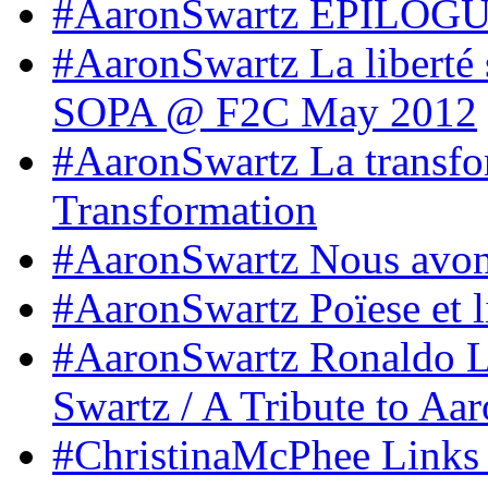
#AaronSwartz EPILOGUE
#AaronSwartz La liberté 
SOPA @ F2C May 2012
#AaronSwartz La transfo
Transformation
#AaronSwartz Nous avons 
#AaronSwartz Poïese et l
#AaronSwartz Ronaldo L
Swartz / A Tribute to A
#ChristinaMcPhee Links 