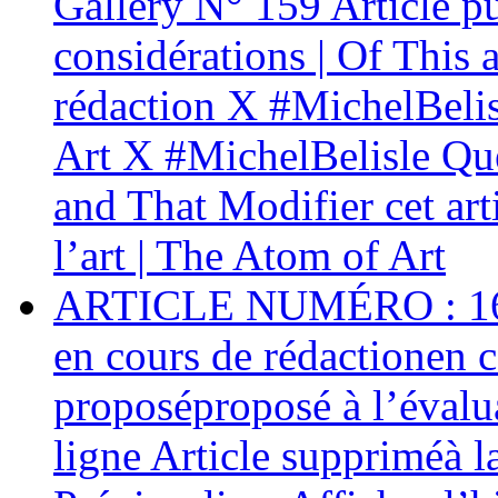
Gallery N° 159 Article p
considérations | Of This 
rédaction X #MichelBelis
Art X #MichelBelisle Que
and That Modifier cet ar
l’art | The Atom of Art
ARTICLE NUMÉRO : 161 C
en cours de rédactionen c
proposéproposé à l’évalua
ligne Article suppriméà l