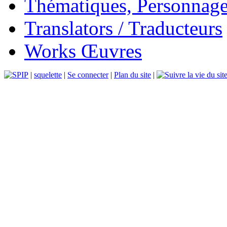
Thématiques, Personnage
Translators / Traducteurs
Works Œuvres
|
squelette
|
Se connecter
|
Plan du site
|