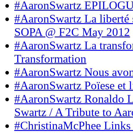
#AaronSwartz EPILOGUE
#AaronSwartz La liberté 
SOPA @ F2C May 2012
#AaronSwartz La transfo
Transformation
#AaronSwartz Nous avons 
#AaronSwartz Poïese et l
#AaronSwartz Ronaldo L
Swartz / A Tribute to A
#ChristinaMcPhee Links 