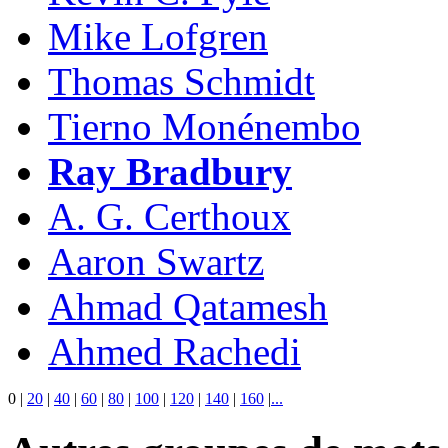
Mike Lofgren
Thomas Schmidt
Tierno Monénembo
Ray Bradbury
A. G. Certhoux
Aaron Swartz
Ahmad Qatamesh
Ahmed Rachedi
0
|
20
|
40
|
60
|
80
|
100
|
120
|
140
|
160
|
...