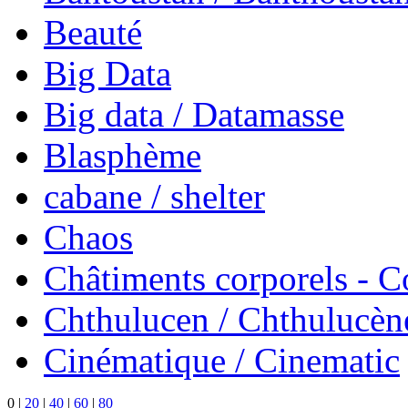
Beauté
Big Data
Big data / Datamasse
Blasphème
cabane / shelter
Chaos
Châtiments corporels - 
Chthulucen / Chthulucèn
Cinématique / Cinematic
0
|
20
|
40
|
60
|
80