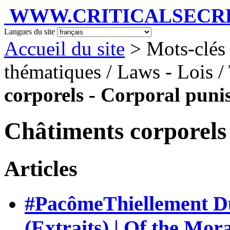
WWW.CRITICALSECRET
Langues du site
Accueil du site
> Mots-clés
thématiques / Laws - Lois / 
corporels - Corporal pun
Châtiments corporels
Articles
#PacômeThiellement Du 
(Extraits) | Of the Mor