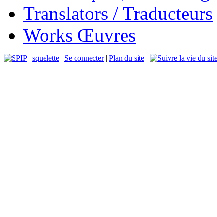
Translators / Traducteurs
Works Œuvres
|
squelette
|
Se connecter
|
Plan du site
|