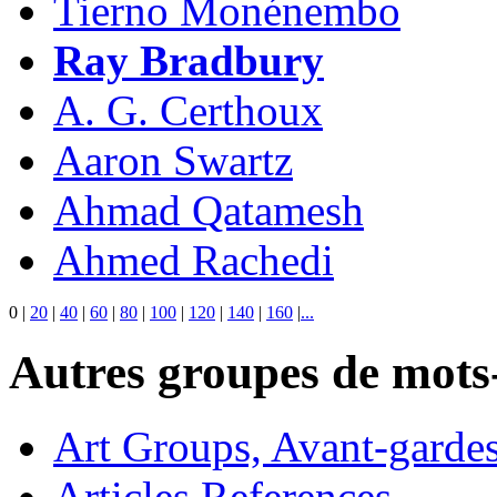
Tierno Monénembo
Ray Bradbury
A. G. Certhoux
Aaron Swartz
Ahmad Qatamesh
Ahmed Rachedi
0
|
20
|
40
|
60
|
80
|
100
|
120
|
140
|
160
|
...
Autres groupes de mots-
Art Groups, Avant-garde
Articles References