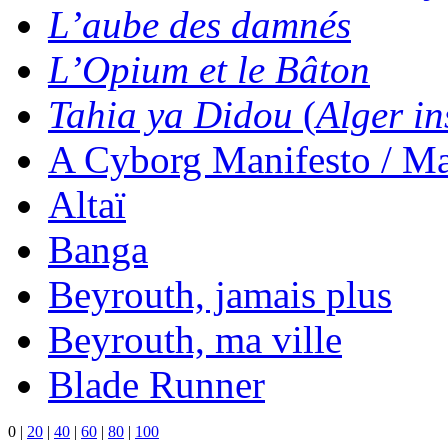
L’aube des damnés
L’Opium et le Bâton
Tahia ya Didou
(
Alger in
A Cyborg Manifesto / Ma
Altaï
Banga
Beyrouth, jamais plus
Beyrouth, ma ville
Blade Runner
0
|
20
|
40
|
60
|
80
|
100